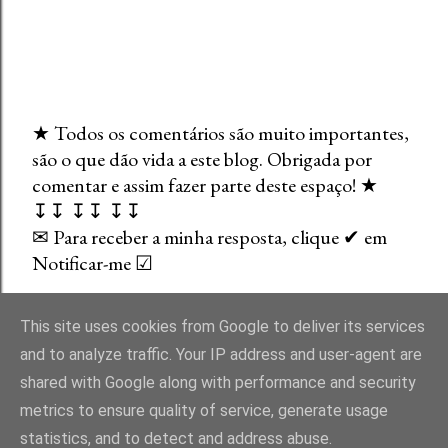
★ Todos os comentários são muito importantes,
são o que dão vida a este blog. Obrigada por
E
comentar e assim fazer parte deste espaço! ★
n
↧↧ ↧↧ ↧↧
v
✉ Para receber a minha resposta, clique ✔ em
i
Notificar-me ☑
a
r
u
This site uses cookies from Google to deliver its services
m
and to analyze traffic. Your IP address and user-agent are
c
shared with Google along with performance and security
o
Com tecnologia do Blogger
metrics to ensure quality of service, generate usage
m
statistics, and to detect and address abuse.
e
Direitos Reservados. Um Blog entre Bibliotecas - Liliana Carvalho