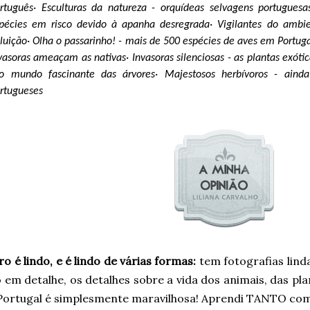
rtuguês
· Esculturas da natureza - orquídeas selvagens portugues
pécies em risco devido à apanha desregrada
· Vigilantes do ambi
luição
· Olha o passarinho! - mais de 500 espécies de aves em Portug
vasoras ameaçam as nativas
· Invasoras silenciosas - as plantas exót
o mundo fascinante das árvores
· Majestosos herbívoros - ain
rtugueses
vro é lindo, e é lindo de várias formas:
tem fotografias linda
 em detalhe, os detalhes sobre a vida dos animais, das pl
Portugal é simplesmente maravilhosa! Aprendi TANTO com e