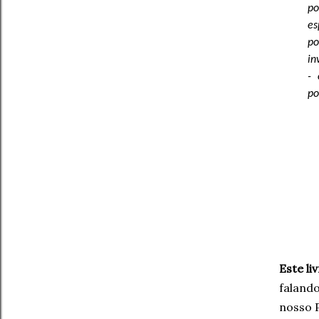
po
es
po
in
- 
po
Este li
falando
nosso 