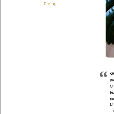
Portugal
S
pr
O 
te
pa
Um
· 