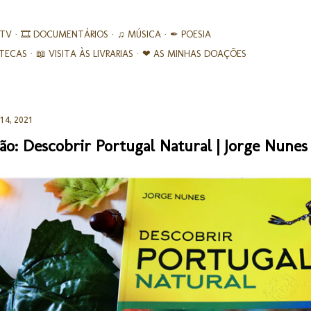
Avançar para o conteúdo principal
 TV
🎞︎ DOCUMENTÁRIOS
♫ MÚSICA
✒ POESIA
IOTECAS
📖 VISITA ÀS LIVRARIAS
❤ AS MINHAS DOAÇÕES
 14, 2021
ão: Descobrir Portugal Natural | Jorge Nunes