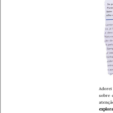
Adorei
sobre 
atençã
explor