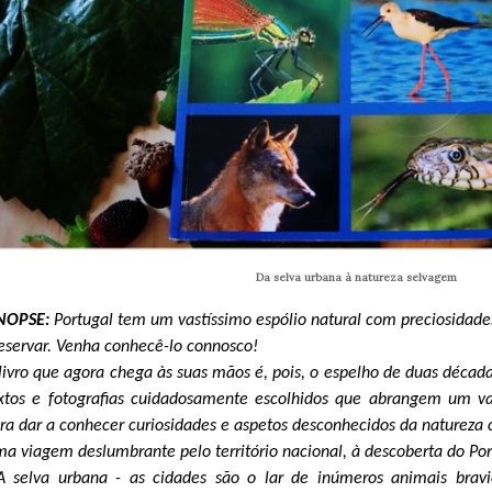
Da selva urbana à natureza selvagem
INOPSE:
Portugal tem um vastíssimo espólio natural com preciosidade
eservar. Venha conhecê-lo connosco!
livro que agora chega às suas mãos é, pois, o espelho de duas década
xtos e fotografias cuidadosamente escolhidos que abrangem um va
ra dar a conhecer curiosidades e aspetos desconhecidos da natureza 
a viagem deslumbrante pelo território nacional, à descoberta do Por
A selva urbana - as cidades são o lar de inúmeros animais bravi