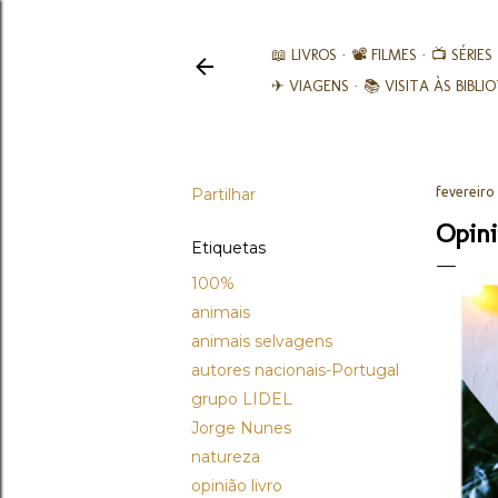
📖 LIVROS
📽️ FILMES
📺 SÉRIES
✈ VIAGENS
📚︎ VISITA ÀS BIBL
Partilhar
fevereiro
Opini
Etiquetas
100%
animais
animais selvagens
autores nacionais-Portugal
grupo LIDEL
Jorge Nunes
natureza
opinião livro