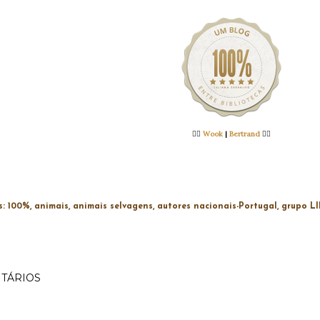
👉🏻
Wook
|
Bertrand
👈🏻
s:
100%
animais
animais selvagens
autores nacionais-Portugal
grupo L
TÁRIOS