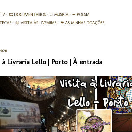
Avançar para o conteúdo principal
 TV
🎞︎ DOCUMENTÁRIOS
♫ MÚSICA
✒ POESIA
IOTECAS
📖 VISITA ÀS LIVRARIAS
❤ AS MINHAS DOAÇÕES
2020
a à Livraria Lello | Porto | À entrada