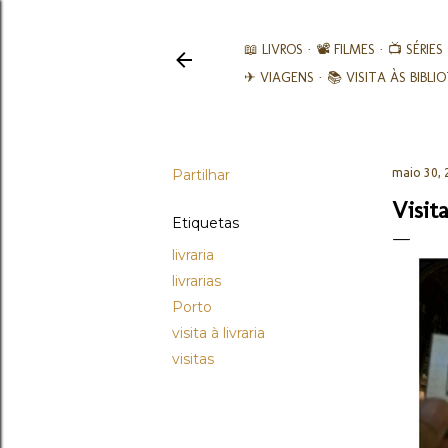
📖 LIVROS
📽️ FILMES
📺 SÉRIES
✈ VIAGENS
📚︎ VISITA ÀS BIBL
Partilhar
maio 30, 
Visit
Etiquetas
livraria
livrarias
Porto
visita à livraria
visitas