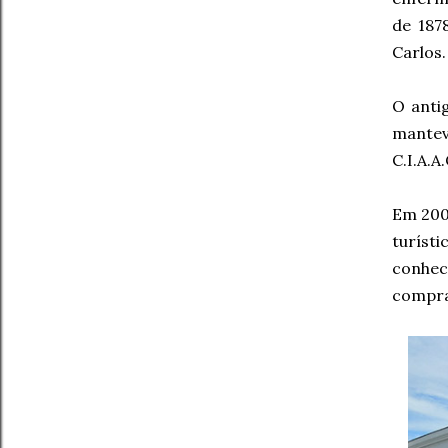
de 187
Carlos.
O anti
mantev
C.I.A.A
Em 2003
turísti
conhec
compra