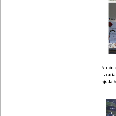
A minh
livrar
ajuda é 