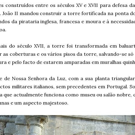
res construídos entre os séculos XV e XVII para defesa d
. João II mandou construir a torre fortificada na ponta 
dos da pirataria inglesa, francesa e moura e à necessida
oa.
nais do século XVII, a torre foi transformada em baluar
 as coberturas e os vários pisos da torre, salvando-se só
ura e pelo facto de estarem amparadas em muralhas quinh
e de Nossa Senhora da Luz, com a sua planta triangular,
ctos militares italianos, sem precedentes em Portugal. S
na que actualmente funciona como museu ou salão nobre,
unas e um aspecto majestoso.