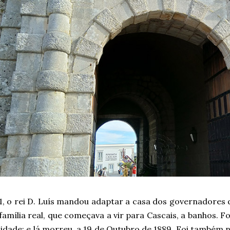
1, o rei D. Luís mandou adaptar a casa dos governadores 
família real, que começava a vir para Cascais, a banhos. Fo
idade; e lá morreu, a 19 de Outubro de 1889. Foi também 