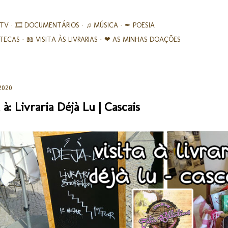
Avançar para o conteúdo principal
 TV
🎞︎ DOCUMENTÁRIOS
♫ MÚSICA
✒ POESIA
IOTECAS
📖 VISITA ÀS LIVRARIAS
❤ AS MINHAS DOAÇÕES
2020
 à: Livraria Déjà Lu | Cascais