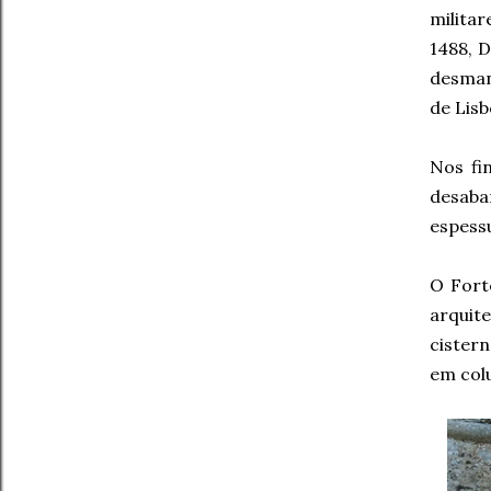
milita
1488, D
desman
de Lisb
Nos fi
desabar
espess
O Fort
arquite
cister
em col