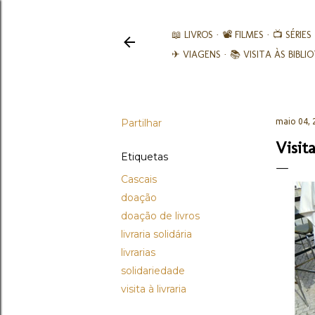
📖 LIVROS
📽️ FILMES
📺 SÉRIES
✈ VIAGENS
📚︎ VISITA ÀS BIBL
Partilhar
maio 04, 
Visita
Etiquetas
Cascais
doação
doação de livros
livraria solidária
livrarias
solidariedade
visita à livraria