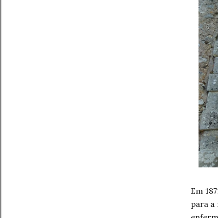
Em 187
para a 
enferm