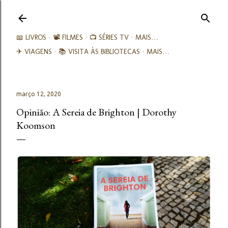
Avançar para o conteúdo principal
📖 LIVROS
📽️ FILMES
📺 SÉRIES TV
MAIS…
✈ VIAGENS
📚︎ VISITA ÀS BIBLIOTECAS
MAIS…
março 12, 2020
Opinião: A Sereia de Brighton | Dorothy
Koomson