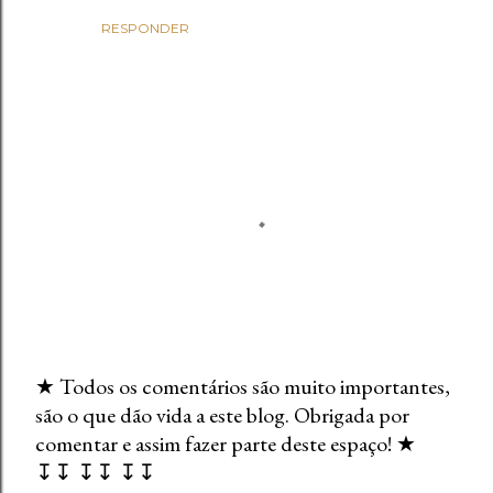
RESPONDER
★ Todos os comentários são muito importantes,
são o que dão vida a este blog. Obrigada por
E
comentar e assim fazer parte deste espaço! ★
n
↧↧ ↧↧ ↧↧
v