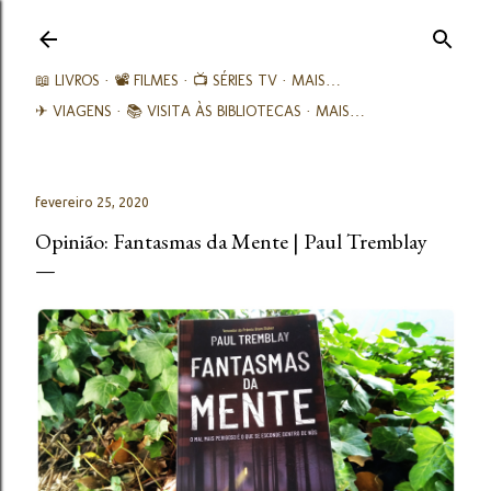
Avançar para o conteúdo principal
📖 LIVROS
📽️ FILMES
📺 SÉRIES TV
MAIS…
✈ VIAGENS
📚︎ VISITA ÀS BIBLIOTECAS
MAIS…
fevereiro 25, 2020
Opinião: Fantasmas da Mente | Paul Tremblay