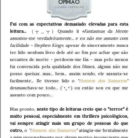
Fui com as expectativas demasiado elevadas para esta
leitura...
（┬＿┬）Quando li
«Fantasmas da Mente
assustou-me verdadeiramente... e eu não me assusto com
facilidade - Stephen King»
, apesar de sinceramente nunca
ter lido nenhum livro dele até ao fim por achar que são
secantes de morte - perdoem-me fãs - mas pelo menos
fui convencida pela qualidade dos filmes, alguns não me
posso queixar, mas... bem... assim sendo, ele assusta-se
facilmente... Se tivesse lido o
"
Homem dos Sussurros
"
desmanchava-se todo... (´◔‸◔`) ou então sou eu que me
assusto com pouco...
Mas pronto,
neste tipo de leituras creio que o "terror" é
muito pessoal, especialmente em thrillers psicológicos,
vai sempre atingir mais um grupo de pessoas do que
outro,
o
"
Homem dos Sussurros
"
atingiu-me brutalmente
a mim provavelmente por algum motivo inconsciente que