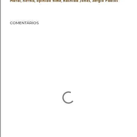
Natal
netflix
opinião filme
Rashida Jones
Sergio Pablos
COMENTÁRIOS