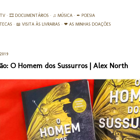
Avançar para o conteúdo principal
 TV
🎞︎ DOCUMENTÁRIOS
♫ MÚSICA
✒ POESIA
IOTECAS
📖 VISITA ÀS LIVRARIAS
❤ AS MINHAS DOAÇÕES
 2019
ão: O Homem dos Sussurros | Alex North