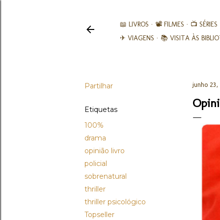
📖 LIVROS
📽️ FILMES
📺 SÉRIES
✈ VIAGENS
📚︎ VISITA ÀS BIBL
Partilhar
junho 23,
Opini
Etiquetas
100%
drama
opinião livro
policial
sobrenatural
thriller
thriller psicológico
Topseller