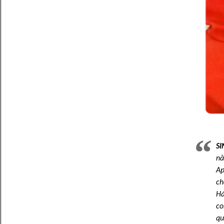
S
nã
Ap
ch
Há
co
qu