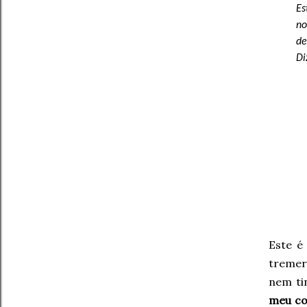
Es
no
de
Di
Este é
tremer
nem ti
meu co