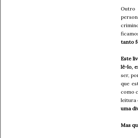
Outro 
person
crimino
ficamos
tanto f
Este l
lê-lo,
ser, po
que es
como ce
leitura
uma di
Mas que