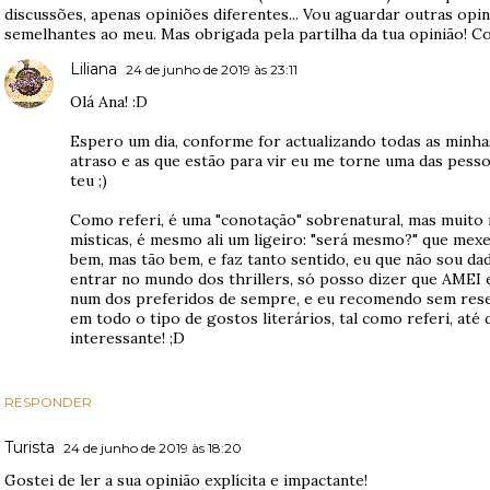
discussões, apenas opiniões diferentes... Vou aguardar outras op
semelhantes ao meu. Mas obrigada pela partilha da tua opinião! Co
Liliana
24 de junho de 2019 às 23:11
Olá Ana! :D
Espero um dia, conforme for actualizando todas as minha
atraso e as que estão para vir eu me torne uma das pes
teu ;)
Como referi, é uma "conotação" sobrenatural, mas muito 
místicas, é mesmo ali um ligeiro: "será mesmo?" que mexe
bem, mas tão bem, e faz tanto sentido, eu que não sou dad
entrar no mundo dos thrillers, só posso dizer que AMEI 
num dos preferidos de sempre, e eu recomendo sem res
em todo o tipo de gostos literários, tal como referi, at
interessante! ;D
RESPONDER
Turista
24 de junho de 2019 às 18:20
Gostei de ler a sua opinião explícita e impactante!