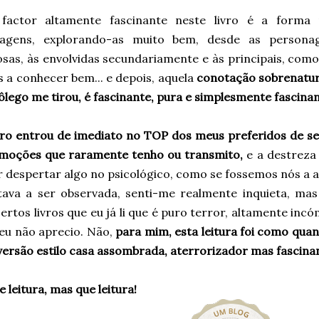
factor altamente fascinante neste livro é a forma 
agens, explorando-as muito bem, desde as personag
sas, às envolvidas secundariamente e às principais, como
 a conhecer bem... e depois, aquela
conotação sobrenatur
ôlego me tirou, é fascinante, pura e simplesmente fascinan
ivro entrou de imediato no TOP dos meus preferidos de s
 emoções que raramente tenho ou transmito,
e a destreza 
r despertar algo no psicológico, como se fossemos nós a a
tava a ser observada, senti-me realmente inquieta, m
rtos livros que eu já li que é puro terror, altamente inc
 eu não aprecio. Não,
para mim, esta leitura foi como quan
versão estilo casa assombrada, aterrorizador mas fascina
 leitura, mas que leitura!