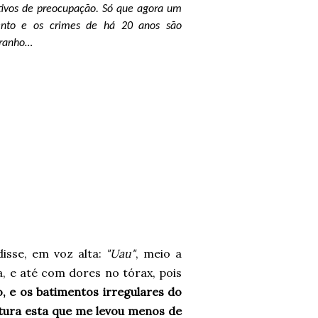
tivos de preocupação. Só que agora um
ento e os crimes de há 20 anos são
tranho…
disse, em voz alta:
"Uau"
, meio a
 e até com dores no tórax, pois
o, e os batimentos irregulares do
eitura esta que me levou menos de