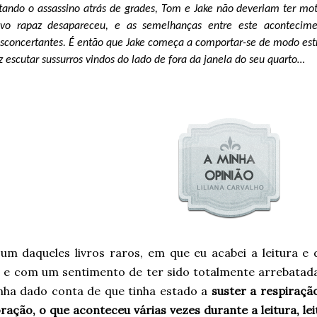
tando o assassino atrás de grades, Tom e Jake não deveriam ter mo
vo rapaz desapareceu, e as semelhanças entre este acontecim
sconcertantes. É então que Jake começa a comportar-se de modo es
z escutar sussurros vindos do lado de fora da janela do seu quarto…
 um daqueles livros raros, em que eu acabei a leitura e 
 e com um sentimento de ter sido totalmente arrebatada,
nha dado conta de que tinha estado a
suster a respiraçã
ração, o que aconteceu várias vezes durante a leitura, l