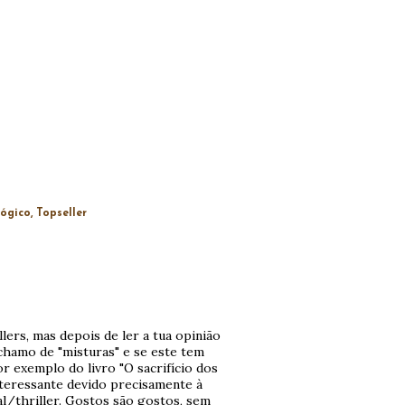
lógico
Topseller
illers, mas depois de ler a tua opinião
chamo de "misturas" e se este tem
r exemplo do livro "O sacrifício dos
nteressante devido precisamente à
ial/thriller. Gostos são gostos, sem