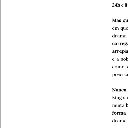
24h
e l
Mas que
em que 
drama 
carreg
arrepia
e a so
como se
precisa
Nunca l
King sã
muita
forma s
drama f