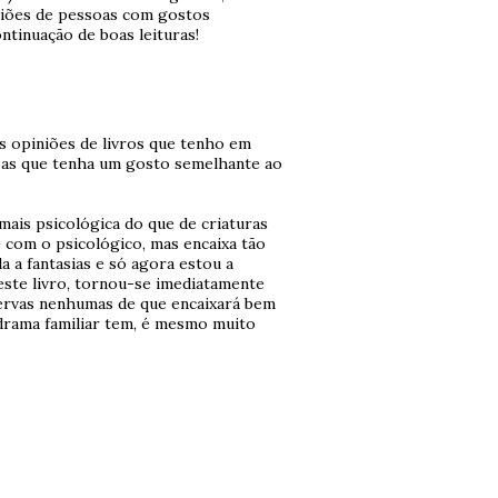
iniões de pessoas com gostos
ntinuação de boas leituras!
s opiniões de livros que tenho em
soas que tenha um gosto semelhante ao
mais psicológica do que de criaturas
 com o psicológico, mas encaixa tão
a a fantasias e só agora estou a
este livro, tornou-se imediatamente
ervas nenhumas de que encaixará bem
é drama familiar tem, é mesmo muito