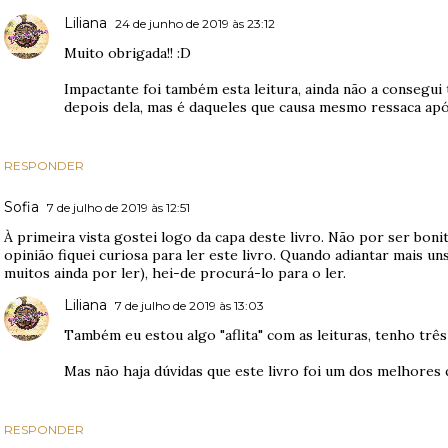
Liliana
24 de junho de 2019 às 23:12
Muito obrigada!! :D
Impactante foi também esta leitura, ainda não a consegui t
depois dela, mas é daqueles que causa mesmo ressaca após 
RESPONDER
Sofia
7 de julho de 2019 às 12:51
À primeira vista gostei logo da capa deste livro. Não por ser boni
opinião fiquei curiosa para ler este livro. Quando adiantar mais un
muitos ainda por ler), hei-de procurá-lo para o ler.
Liliana
7 de julho de 2019 às 13:03
Também eu estou algo "aflita" com as leituras, tenho trê
Mas não haja dúvidas que este livro foi um dos melhores q
RESPONDER