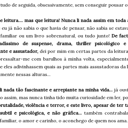
i tudo de seguida, obsessivamente, sem conseguir pousar o
 leitura.... mas que leitura! Nunca li nada assim em toda 
eu já não sabia o que havia de pensar, não sabia se estava 
familiar ou um livro sobrenatural, ou tudo junto!
De fact
adíssimo de suspense, drama, thriller psicológico e
nte e assustador,
dei por mim em certas partes da leitura
bressaltar-me com barulhos à minha volta, especialment
 eles adivinhassem quais as partes mais assustadoras da l
mente nessas alturas...
i nada tão fascinante e arrepiante na minha vida...
já ouv
o assim, mas nunca tinha tido muita curiosidade em ler, p
brutalidade, violência e terror, e este livro, apesar de t
ubtil e psicológica, e não gráfica...
também contrabalan
amiliar, o amor e carinho, o aconchego de quem nos ama..