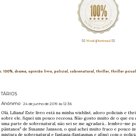
👉🏻
Wook
|
Bertrand
👈🏻
s:
100%
drama
opinião livro
policial
sobrenatural
thriller
thriller psico
TÁRIOS
Anónimo
24 de junho de 2019 às 12:36
Olá, Liliana! Este livro está na minha wishlist, adoro policiais e thr
sobre ele, fiquei um pouco receosa. Não gosto muito de o que eu 
uma parte de sobrenatural, não sei se me agradará... lembro-me po
pântanos" de Susanne Jansson, o qual achei muito fraco e pouco i
mistura de sobrenatural e fantasia (fantasmas e afins) com o polic