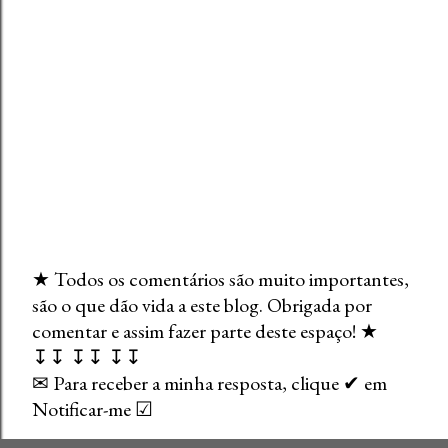
★ Todos os comentários são muito importantes,
são o que dão vida a este blog. Obrigada por
E
comentar e assim fazer parte deste espaço! ★
n
↧↧ ↧↧ ↧↧
v
✉ Para receber a minha resposta, clique ✔ em
i
Notificar-me ☑
a
r