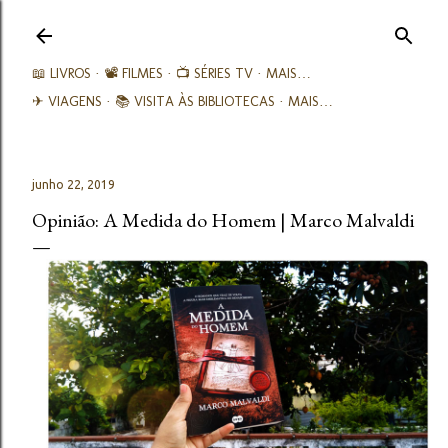
Avançar para o conteúdo principal
📖 LIVROS
📽️ FILMES
📺 SÉRIES TV
MAIS…
✈ VIAGENS
📚︎ VISITA ÀS BIBLIOTECAS
MAIS…
junho 22, 2019
Opinião: A Medida do Homem | Marco Malvaldi