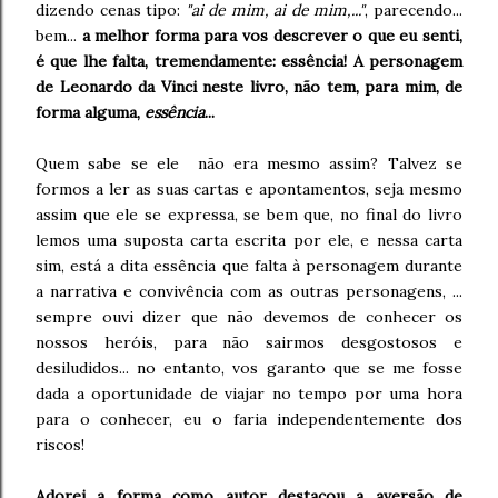
dizendo cenas tipo:
"ai de mim, ai de mim,..."
, parecendo...
bem...
a melhor forma para vos descrever o que eu senti,
é que lhe falta, tremendamente: essência! A personagem
de Leonardo da Vinci neste livro, não tem, para mim, de
forma alguma,
essência
...
Quem sabe se ele não era mesmo assim? Talvez se
formos a ler as suas cartas e apontamentos, seja mesmo
assim que ele se expressa, se bem que, no final do livro
lemos uma suposta carta escrita por ele, e nessa carta
sim, está a dita essência que falta à personagem durante
a narrativa e convivência com as outras personagens, ...
sempre ouvi dizer que não devemos de conhecer os
nossos heróis, para não sairmos desgostosos e
desiludidos... no entanto, vos garanto que se me fosse
dada a oportunidade de viajar no tempo por uma hora
para o conhecer, eu o faria independentemente dos
riscos!
Adorei a forma como autor destacou a aversão de