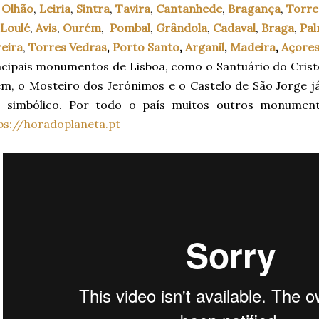
,
Olhão
,
Leiria
,
Sintra
,
Tavira
,
Cantanhede
,
Bragança
,
Torre
Loulé
,
Avis
,
Ourém
,
Pombal
,
Grândola
,
Cadaval
,
Braga
,
Pal
eira
,
Torres Vedras
,
Porto Santo
,
Arganil
,
Madeira
,
Açore
cipais monumentos de Lisboa, como o Santuário do Cristo 
ém, o Mosteiro dos Jerónimos e o Castelo de São Jorge j
 simbólico. Por todo o país muitos outros monumento
ps://horadoplaneta.pt