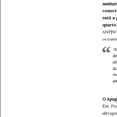
assina
conect
está a 
quarto
ANP|WW
oceano 
"A
de
pl
ac
mo
pa
O Apa
Em Por
ultrapa