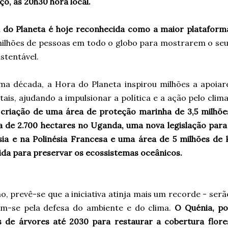
o, às 20h30 hora local.
 do Planeta é hoje reconhecida como a maior platafor
milhões de pessoas em todo o globo para mostrarem o s
stentável.
ima década, a Hora do Planeta inspirou milhões a apoiar
ais, ajudando a impulsionar a política e a ação pelo clim
 criação de uma área de proteção marinha de 3,5 milhõe
ta de 2.700 hectares no Uganda, uma nova legislação para
sia e na Polinésia Francesa e uma área de 5 milhões d
ida para preservar os ecossistemas oceânicos.
o, prevê-se que a iniciativa atinja mais um recorde - serã
em-se pela defesa do ambiente e do clima.
O Quénia, por
s de árvores até 2030 para restaurar a cobertura flores