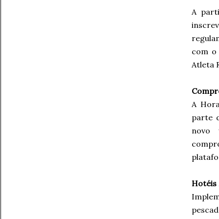
A part
inscre
regula
com o 
Atleta 
Compr
A Hora
parte 
novo 
compro
plataf
Hotéis
Implem
pescad