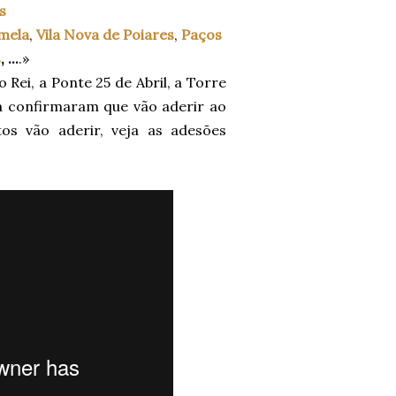
s
mela
,
Vila Nova de Poiares
,
Paços
s
, ...
.»
Rei, a Ponte 25 de Abril, a Torre
á confirmaram que vão aderir ao
s vão aderir, veja as adesões