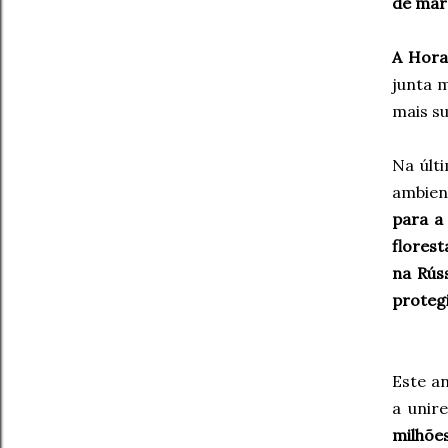
de març
A Hora
junta 
mais su
Na últ
ambient
para a
flores
na Rús
proteg
Este an
a unir
milhõe