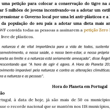
r uma petição para colocar a conservação do tigre na a
ar 5 milhões de jovens incentivando-os a adotar um esti
pressionar o Governo local por uma lei anti-plásticos e a
 da população do seu país a adotar uma dieta mais a
F convida todas as pessoas a assinarem a
petição Zero 
livre de plásticos.
 natureza é de vital importância para a vida de todos, sustent
senvolvimento, a nossa saúde, o nosso bem-estar, a nossa própria
aneta ao limite e a natureza está seriamente ameaçada", disse Ân
rescentando que "A hora de agir é agora. A Hora do Planeta 20
vimento imparável pela natureza e contra as alterações climátic
ra a natureza e as pessoas".
Hora do Planeta em Portugal
gão
tugal, à data de hoje, já são mais de 50 os município
sse o recorde nacional que se mantém nos 118 municípios,