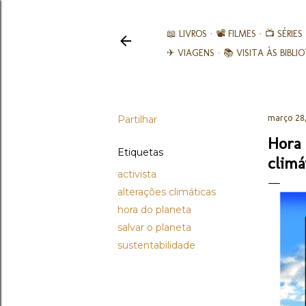
📖 LIVROS
📽️ FILMES
📺 SÉRIES
✈ VIAGENS
📚︎ VISITA ÀS BIBL
Partilhar
março 28
Hora 
Etiquetas
climá
activista
alterações climáticas
hora do planeta
salvar o planeta
sustentabilidade