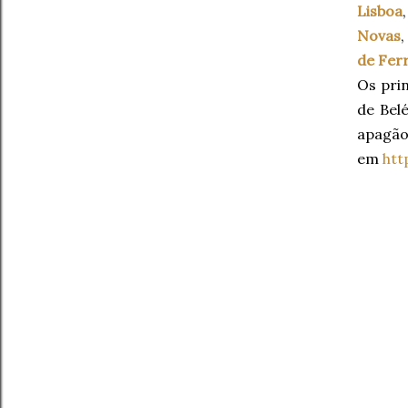
Lisboa
Novas
,
de Ferr
Os prin
de Bel
apagão
em
htt