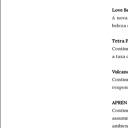
Love B
A nova
beleza 
Tetra 
Contin
a taxa
Vulcan
Contin
respond
APREN
Contin
assumi
ambient