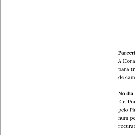
Parcer
A Hora
para t
de cam
No dia
Em Por
pelo P
num pe
recurs