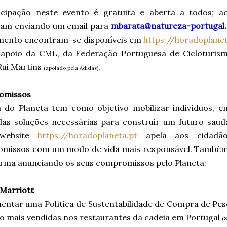
icipação neste evento é gratuita e aberta a todos; a
vam enviando um email para
mbarata@natureza-portugal
mento encontram-se disponíveis em
https://horadoplane
apoio da CML, da Federação Portuguesa de Cicloturism
Rui Martins
.
(apoiado pela Adidas)
omissos
 do Planeta tem como objetivo mobilizar indivíduos, 
das soluções necessárias para construir um futuro saudá
website
https://horadoplaneta.pt
apela aos cidadã
missos com um modo de vida mais responsável. Também 
orma anunciando os seus compromissos pelo Planeta:
 Marriott
entar uma Política de Sustentabilidade de Compra de Pes
o mais vendidas nos restaurantes da cadeia em Portugal
(