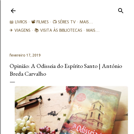
Avançar para o conteúdo principal
📖 LIVROS
📽️ FILMES
📺 SÉRIES TV
MAIS…
✈ VIAGENS
📚︎ VISITA ÀS BIBLIOTECAS
MAIS…
fevereiro 17, 2019
Opinião: A Odisseia do Espírito Santo | António
Breda Carvalho