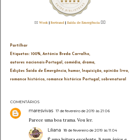
👈🏻
👉🏻
Wook
|
Bertrand
|
Saída de Emergência
Partilhar
Etiquetas:
100%
António Breda Carvalho
autores nacionais-Portugal
comédia
drama
Edições Saída de Emergência
humor
Inquisição
opinião livro
romance histórico
romance histórico Portugal
sobrenatural
COMENTÁRIOS
maresvivas
17 de fevereiro de 2019 às 21:06
Parece uma boa trama. Vou ler.
Liliana
18 de fevereiro de 2019 às 11:04
É uma leitura excelente, li num ápice e