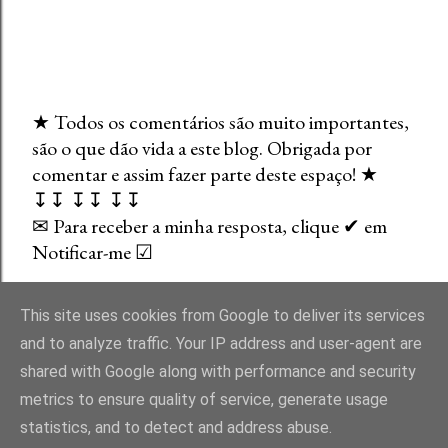
★ Todos os comentários são muito importantes,
são o que dão vida a este blog. Obrigada por
E
comentar e assim fazer parte deste espaço! ★
n
↧↧ ↧↧ ↧↧
v
✉ Para receber a minha resposta, clique ✔ em
i
Notificar-me ☑
a
r
u
This site uses cookies from Google to deliver its services
m
and to analyze traffic. Your IP address and user-agent are
c
shared with Google along with performance and security
o
Com tecnologia do Blogger
metrics to ensure quality of service, generate usage
m
statistics, and to detect and address abuse.
e
Direitos Reservados. Um Blog entre Bibliotecas - Liliana Carvalho