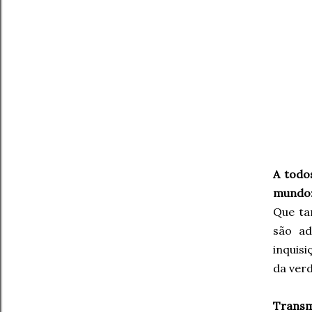
A todo
mundo: 
Que ta
são ad
inquis
da verd
Transm