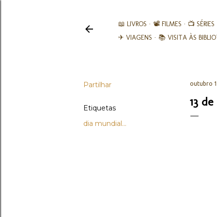
📖 LIVROS
📽️ FILMES
📺 SÉRIES
✈ VIAGENS
📚︎ VISITA ÀS BIBL
Partilhar
outubro 1
13 de
Etiquetas
dia mundial...