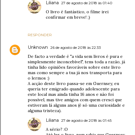
Liliana
27 de agosto de 2018 às 01:40
O livro é fantástico, o filme irei
confirmar em breve! ;)
RESPONDER
Unknown
26 de agosto de 2018 às 22:33
De facto a verdade é "a vida sem livros é pura e
simplesmente inconcebível", tens toda a razão, já
tinha lido opiniões favoráveis sobre este livro
mas como sempre a tua já nos transporta para
o lermos :)
A acção deste livro passa-se em Guernsey, eu
queria ter emigrado quando adolescente para
este local mas ainda tinha 16 anos e não foi
possível, mas tive amigos com quem cresci que
estiveram lá alguns anos (é só uma curiosidade e
alguma tristeza).
Liliana
27 de agosto de 2018 às 01:45
A sério? :O
Até ler o livro, nem sabia que Guernsey