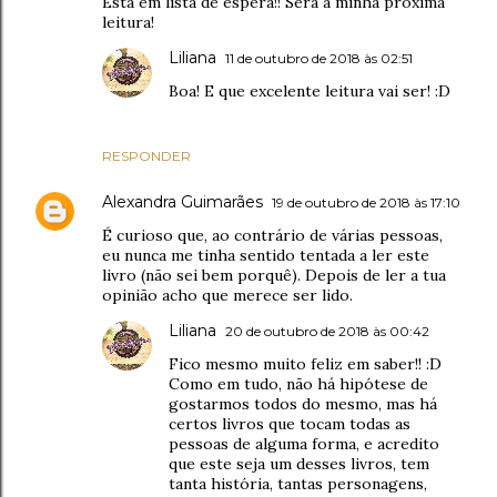
Está em lista de espera!! Será a minha próxima
leitura!
Liliana
11 de outubro de 2018 às 02:51
Boa! E que excelente leitura vai ser! :D
RESPONDER
Alexandra Guimarães
19 de outubro de 2018 às 17:10
É curioso que, ao contrário de várias pessoas,
eu nunca me tinha sentido tentada a ler este
livro (não sei bem porquê). Depois de ler a tua
opinião acho que merece ser lido.
Liliana
20 de outubro de 2018 às 00:42
Fico mesmo muito feliz em saber!! :D
Como em tudo, não há hipótese de
gostarmos todos do mesmo, mas há
certos livros que tocam todas as
pessoas de alguma forma, e acredito
que este seja um desses livros, tem
tanta história, tantas personagens,