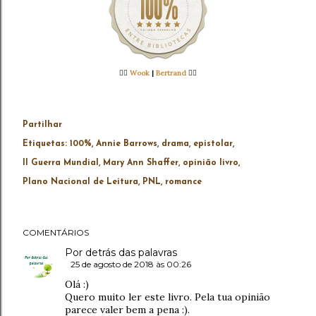
👉🏻
Wook
|
Bertrand
👈🏻
Partilhar
Etiquetas:
100%
Annie Barrows
drama
epistolar
II Guerra Mundial
Mary Ann Shaffer
opinião livro
Plano Nacional de Leitura
PNL
romance
COMENTÁRIOS
Por detrás das palavras
25 de agosto de 2018 às 00:26
Olá :)
Quero muito ler este livro. Pela tua opinião
parece valer bem a pena :).