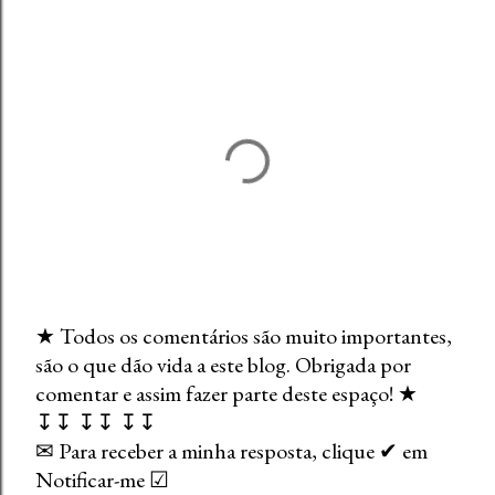
★ Todos os comentários são muito importantes,
são o que dão vida a este blog. Obrigada por
E
comentar e assim fazer parte deste espaço! ★
n
↧↧ ↧↧ ↧↧
v
✉ Para receber a minha resposta, clique ✔ em
i
Notificar-me ☑
a