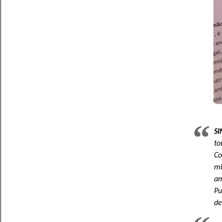
S
to
Co
mi
am
Pu
de