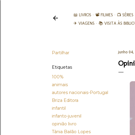
📖 LIVROS
📽️ FILMES
📺 SÉRIES
✈ VIAGENS
📚︎ VISITA ÀS BIBL
Partilhar
junho 04,
Opini
Etiquetas
100%
animais
autores nacionais-Portugal
Briza Editora
infantil
infanto-juvenil
opinião livro
Tânia Bailão Lopes