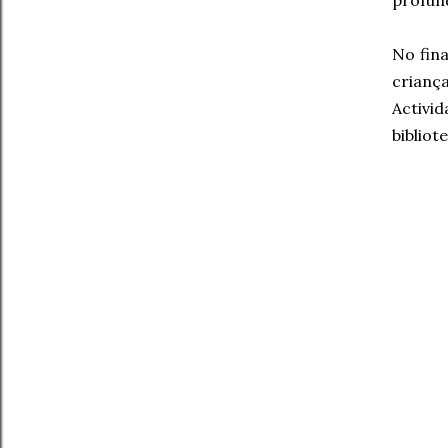
profun
No fina
crianç
Activi
bibliotec