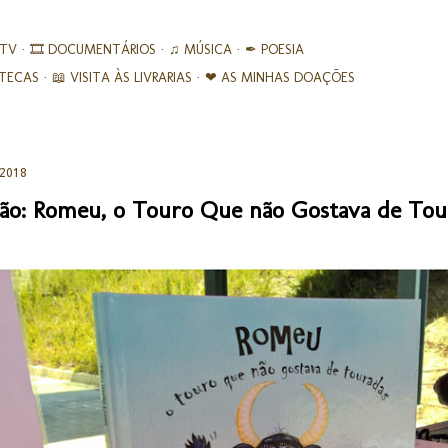
Avançar para o conteúdo principal
 TV
🎞︎ DOCUMENTÁRIOS
♫ MÚSICA
✒ POESIA
IOTECAS
📖 VISITA ÀS LIVRARIAS
❤ AS MINHAS DOAÇÕES
 2018
ão: Romeu, o Touro Que não Gostava de Toura