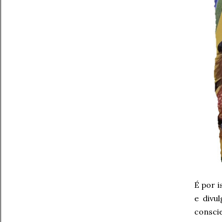
É por i
e divu
conscie