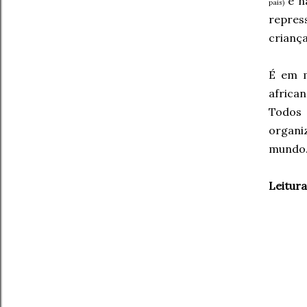
e n
país)
repres
criança
É em m
african
Todos 
organi
mundo
Leitur