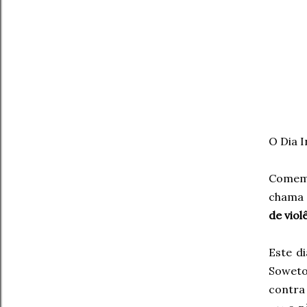
O Dia I
Comemo
chama 
de viol
Este d
Soweto
contra 