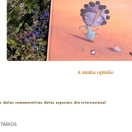
A minha opinião
s:
datas comemorativas
datas especiais
dia internacional
TÁRIOS