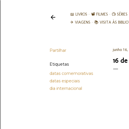
📖 LIVROS
📽️ FILMES
📺 SÉRIES
✈ VIAGENS
📚︎ VISITA ÀS BIBL
Partilhar
junho 16,
16 de
Etiquetas
datas comemorativas
datas especiais
dia internacional