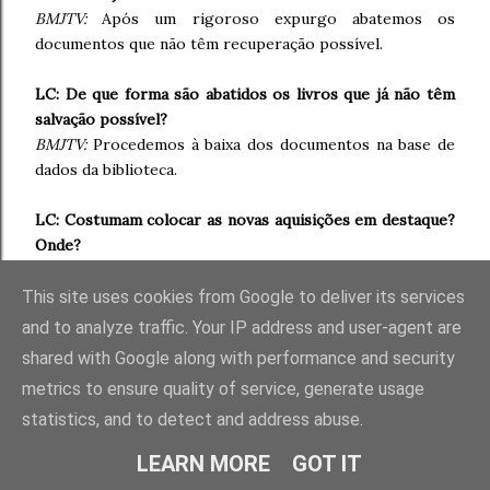
BMJTV:
Após um rigoroso expurgo abatemos os
documentos que não têm recuperação possível.
LC: De que forma são abatidos os livros que já não têm
salvação possível?
BMJTV:
Procedemos à baixa dos documentos na base de
dados da biblioteca.
LC: Costumam colocar as novas aquisições em destaque?
Onde?
BMJTV: Sim, em estantes e locais propositados para o
efeito.
This site uses cookies from Google to deliver its services
and to analyze traffic. Your IP address and user-agent are
shared with Google along with performance and security
metrics to ensure quality of service, generate usage
statistics, and to detect and address abuse.
LEARN MORE
GOT IT