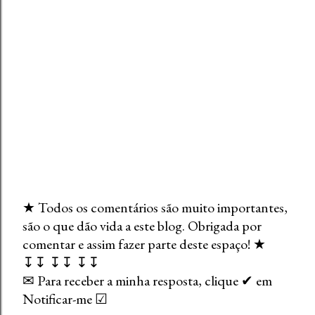
★ Todos os comentários são muito importantes,
são o que dão vida a este blog. Obrigada por
E
comentar e assim fazer parte deste espaço! ★
n
↧↧ ↧↧ ↧↧
v
✉ Para receber a minha resposta, clique ✔ em
i
Notificar-me ☑
a