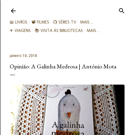
Avançar para o conteúdo principal
📖 LIVROS
📽️ FILMES
📺 SÉRIES TV
MAIS…
✈ VIAGENS
📚︎ VISITA ÀS BIBLIOTECAS
MAIS…
janeiro 10, 2018
Opinião: A Galinha Medrosa | António Mota