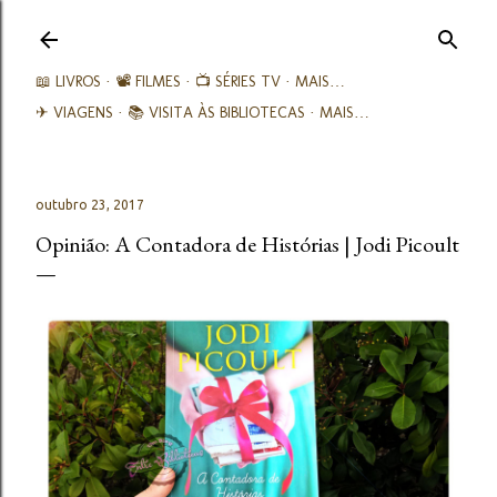
Avançar para o conteúdo principal
📖 LIVROS
📽️ FILMES
📺 SÉRIES TV
MAIS…
✈ VIAGENS
📚︎ VISITA ÀS BIBLIOTECAS
MAIS…
outubro 23, 2017
Opinião: A Contadora de Histórias | Jodi Picoult