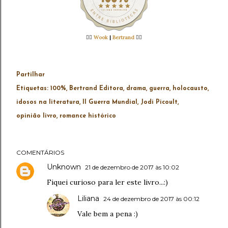
👉🏻
Wook
|
Bertrand
👈🏻
Partilhar
Etiquetas:
100%
Bertrand Editora
drama
guerra
holocausto
idosos na literatura
II Guerra Mundial
Jodi Picoult
opinião livro
romance histórico
COMENTÁRIOS
Unknown
21 de dezembro de 2017 às 10:02
Fiquei curioso para ler este livro...:)
Liliana
24 de dezembro de 2017 às 00:12
Vale bem a pena :)