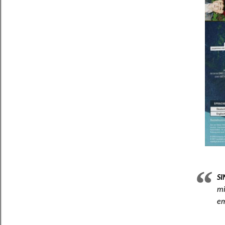
S
mi
em