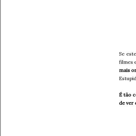
Se est
filmes
mais or
Estupi
É tão 
de ver 