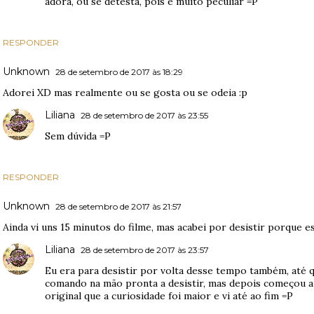
adora, ou se detesta, pois é muito peculiar =P
RESPONDER
Unknown
28 de setembro de 2017 às 18:29
Adorei XD mas realmente ou se gosta ou se odeia :p
Liliana
28 de setembro de 2017 às 23:55
Sem dúvida =P
RESPONDER
Unknown
28 de setembro de 2017 às 21:57
Ainda vi uns 15 minutos do filme, mas acabei por desistir porque 
Liliana
28 de setembro de 2017 às 23:57
Eu era para desistir por volta desse tempo também, até
comando na mão pronta a desistir, mas depois começou a 
original que a curiosidade foi maior e vi até ao fim =P