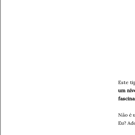
Este t
um nív
fascin
Não é u
Eu? Ado