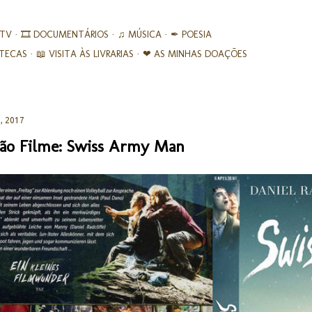
Avançar para o conteúdo principal
 TV
🎞︎ DOCUMENTÁRIOS
♫ MÚSICA
✒ POESIA
IOTECAS
📖 VISITA ÀS LIVRARIAS
❤ AS MINHAS DOAÇÕES
, 2017
ão Filme: Swiss Army Man