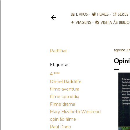
📖 LIVROS
📽️ FILMES
📺 SÉRIES
✈ VIAGENS
📚︎ VISITA ÀS BIBL
Partilhar
agosto 27
Opini
Etiquetas
4 ****
Daniel Radcliffe
filme aventura
filme comédia
Filme drama
Mary Elizabeth Winstead
opinião filme
Paul Dano