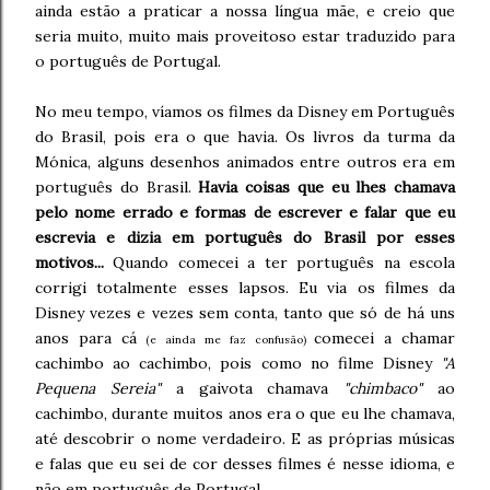
ainda estão a praticar a nossa língua mãe, e creio que
seria muito, muito mais proveitoso estar traduzido para
o português de Portugal.
No meu tempo, víamos os filmes da Disney em Português
do Brasil, pois era o que havia. Os livros da turma da
Mónica, alguns desenhos animados entre outros era em
português do Brasil.
Havia coisas que eu lhes chamava
pelo nome errado e formas de escrever e falar que eu
escrevia e dizia em português do Brasil por esses
motivos...
Quando comecei a ter português na escola
corrigi totalmente esses lapsos. Eu via os filmes da
Disney vezes e vezes sem conta, tanto que só de há uns
anos para cá
comecei a chamar
(e ainda me faz confusão)
cachimbo ao cachimbo, pois como no filme Disney
"A
Pequena Sereia"
a gaivota chamava
"chimbaco"
ao
cachimbo, durante muitos anos era o que eu lhe chamava,
até descobrir o nome verdadeiro. E as próprias músicas
e falas que eu sei de cor desses filmes é nesse idioma, e
não em português de Portugal...