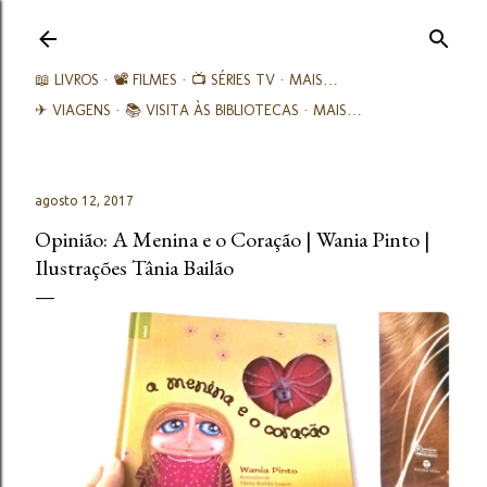
Avançar para o conteúdo principal
📖 LIVROS
📽️ FILMES
📺 SÉRIES TV
MAIS…
✈ VIAGENS
📚︎ VISITA ÀS BIBLIOTECAS
MAIS…
agosto 12, 2017
Opinião: A Menina e o Coração | Wania Pinto |
Ilustrações Tânia Bailão