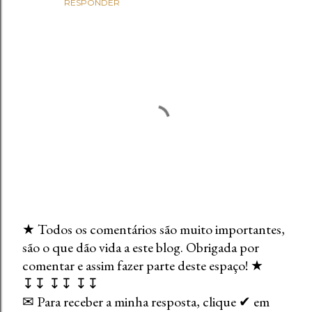
RESPONDER
★ Todos os comentários são muito importantes,
são o que dão vida a este blog. Obrigada por
E
comentar e assim fazer parte deste espaço! ★
n
↧↧ ↧↧ ↧↧
v
✉ Para receber a minha resposta, clique ✔ em
i