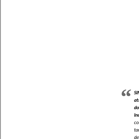
S
at
do
In
co
ta
de