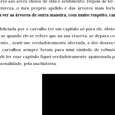
res são seres cheios de vida e sentimento. Depois de ler 
atureza, o meu próprio apelido é das árvores mais fort
a ver as árvores de outra maneira, com muito respeito, ca
deliciada por o carvalho ter um capitulo só para ele, óbv
rar quando ele se refere que na sua reserva, se depara 
ento... senti-me verdadeiramente afectada, a dor desses 
 carvalhos sempre foram para mim símbolo de robust
de ler esse capítulo fiquei verdadeiramente apaixonada pe
sonalidade, pela sua história.