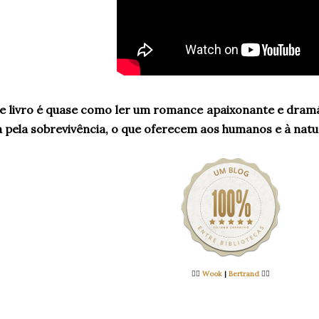
te livro é quase como ler um romance apaixonante e dramá
a pela sobrevivência, o que oferecem aos humanos e à nature
👉🏻
Wook
|
Bertrand
👈🏻