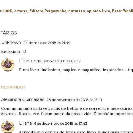
s:
100%
árvores
Editora Pergaminho
natureza
opinião livro
Peter Wohl
TÁRIOS
Unknown
24 de maio de 2018 às 21:49
Belíssimo <3
Liliana
5 de junho de 2018 às 07:37
É um livro lindíssimo, mágico e magnifico, inspirador.... fi
RESPONDER
Alexandra Guimarães
28 de novembro de 2018 às 16:41
Com um mundo cada vez mais de betão e de correria é necessário 
árvores, flores, etc. façam parte da nossa vida. É também import
Liliana
6 de dezembro de 2018 às 17:43
Acredita que depois de leres este livro, nunca mais conse