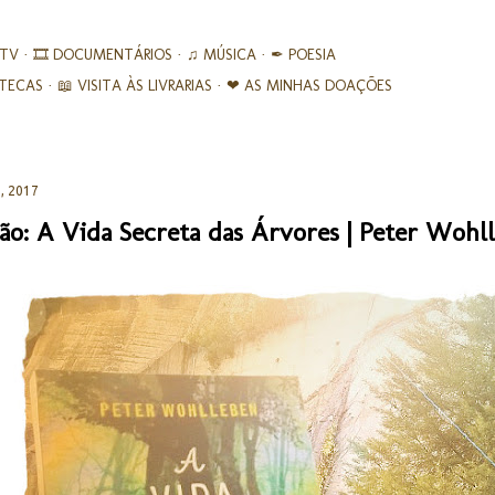
Avançar para o conteúdo principal
 TV
🎞︎ DOCUMENTÁRIOS
♫ MÚSICA
✒ POESIA
IOTECAS
📖 VISITA ÀS LIVRARIAS
❤ AS MINHAS DOAÇÕES
, 2017
ão: A Vida Secreta das Árvores | Peter Wohl