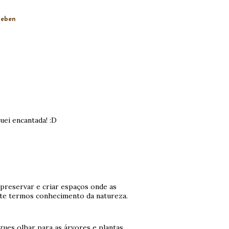
leben
quei encantada! :D
preservar e criar espaços onde as
ante termos conhecimento da natureza.
gues olhar para as árvores e plantas