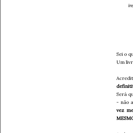
in
Sei o q
Um liv
Acredit
definit
Será q
- não 
vez me
MESMO a