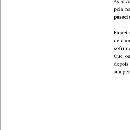
As árvo
pela n
passei 
Fiquei 
de cho
sofrim
Que os
depois 
sua per