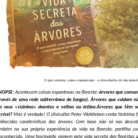
O que sentem, como comunicam - a descoberta de um mundo
INOPSE:
Acontecem coisas espantosas na floresta:
árvores que comuni
ravés de uma rede subterrânea de fungos). Árvores que cuidam 
s seus «vizinhos» doentes e velhos ou órfãos.
Árvores que têm se
crível?
Mas é verdade! O silvicultor Peter Wohlleben conta histórias 
nhecidas caraterísticas das árvores. Com base não só nas descob
mbém na sua própria experiência de vida na floresta, partilha 
sconhecido. Uma fascinante viagem pela vida secreta das floresta