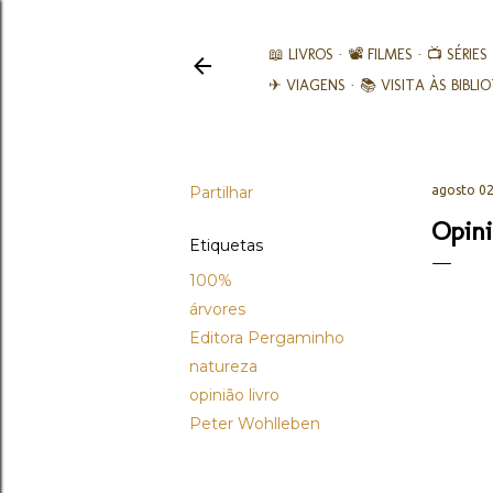
📖 LIVROS
📽️ FILMES
📺 SÉRIES
✈ VIAGENS
📚︎ VISITA ÀS BIBL
Partilhar
agosto 02
Opini
Etiquetas
100%
árvores
Editora Pergaminho
natureza
opinião livro
Peter Wohlleben