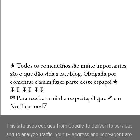
★ Todos os comentários são muito importantes,
são o que dão vida a este blog. Obrigada por
E
comentar e assim fazer parte deste espaço! ★
n
↧↧ ↧↧ ↧↧
v
✉ Para receber a minha resposta, clique ✔ em
i
Notificar-me ☑
a
r
u
This site uses cookies from Google to deliver its services
m
and to analyze traffic. Your IP address and user-agent are
c