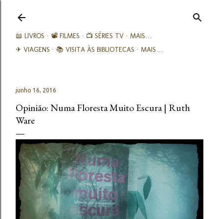
Avançar para o conteúdo principal
📖 LIVROS
📽️ FILMES
📺 SÉRIES TV
MAIS…
✈ VIAGENS
📚︎ VISITA ÀS BIBLIOTECAS
MAIS…
junho 16, 2016
Opinião: Numa Floresta Muito Escura | Ruth
Ware