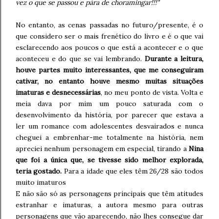
vez o que se passou e pára de choramingar!!!"
No entanto, as cenas passadas no futuro/presente, é o
que considero ser o mais frenético do livro e é o que vai
esclarecendo aos poucos o que está a acontecer e o que
aconteceu e do que se vai lembrando.
Durante a leitura,
houve partes muito interessantes, que me conseguiram
cativar, no entanto houve mesmo muitas situações
imaturas e desnecessárias
, no meu ponto de vista. Volta e
meia dava por mim um pouco saturada com o
desenvolvimento da história, por parecer que estava a
ler um romance com adolescentes desvairados e nunca
cheguei a embrenhar-me totalmente na história, nem
apreciei nenhum personagem em especial, tirando a
Nina
que foi a única que, se tivesse sido melhor explorada,
teria gostado.
Para a idade que eles têm 26/28 são todos
muito imaturos
E não são só as personagens principais que têm atitudes
estranhar e imaturas, a autora mesmo para outras
personagens que vão aparecendo, não lhes consegue dar