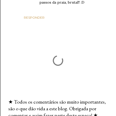
passos da praia, brutal!! :D
RESPONDER
★ Todos os comentários são muito importantes,
são o que dão vida a este blog. Obrigada por
E
comentar e assim fazer parte deste espaço! ★
n