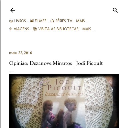
Avançar para o conteúdo principal
📖 LIVROS
📽️ FILMES
📺 SÉRIES TV
MAIS…
✈ VIAGENS
📚︎ VISITA ÀS BIBLIOTECAS
MAIS…
maio 22, 2016
Opinião: Dezanove Minutos | Jodi Picoult