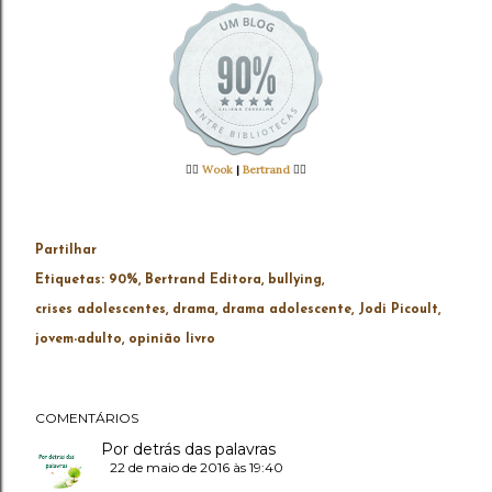
👉🏻
Wook
|
Bertrand
👈🏻
Partilhar
Etiquetas:
90%
Bertrand Editora
bullying
crises adolescentes
drama
drama adolescente
Jodi Picoult
jovem-adulto
opinião livro
COMENTÁRIOS
Por detrás das palavras
22 de maio de 2016 às 19:40