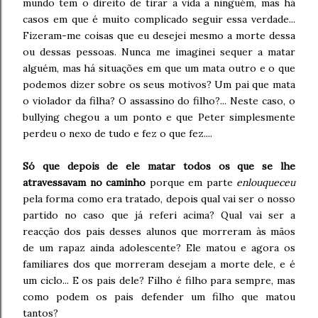
mundo tem o direito de tirar a vida a ninguém, mas há
casos em que é muito complicado seguir essa verdade...
Fizeram-me coisas que eu desejei mesmo a morte dessa
ou dessas pessoas. Nunca me imaginei sequer a matar
alguém, mas há situações em que um mata outro e o que
podemos dizer sobre os seus motivos? Um pai que mata
o violador da filha? O assassino do filho?... Neste caso, o
bullying chegou a um ponto e que Peter simplesmente
perdeu o nexo de tudo e fez o que fez....
Só que depois de ele matar todos os que se lhe
atravessavam no caminho
porque em parte
enlouqueceu
pela forma como era tratado, depois qual vai ser o nosso
partido no caso que já referi acima? Qual vai ser a
reacção dos pais desses alunos que morreram às mãos
de um rapaz ainda adolescente? Ele matou e agora os
familiares dos que morreram desejam a morte dele, e é
um ciclo... E os pais dele? Filho é filho para sempre, mas
como podem os pais defender um filho que matou
tantos?