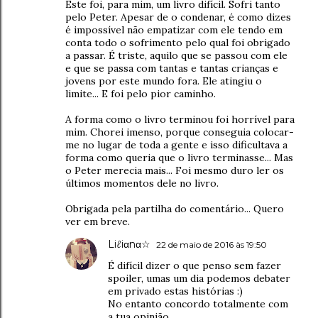
Este foi, para mim, um livro difícil. Sofri tanto
pelo Peter. Apesar de o condenar, é como dizes
é impossível não empatizar com ele tendo em
conta todo o sofrimento pelo qual foi obrigado
a passar. É triste, aquilo que se passou com ele
e que se passa com tantas e tantas crianças e
jovens por este mundo fora. Ele atingiu o
limite... E foi pelo pior caminho.
A forma como o livro terminou foi horrível para
mim. Chorei imenso, porque conseguia colocar-
me no lugar de toda a gente e isso dificultava a
forma como queria que o livro terminasse... Mas
o Peter merecia mais... Foi mesmo duro ler os
últimos momentos dele no livro.
Obrigada pela partilha do comentário... Quero
ver em breve.
Liℓiαnα☆
22 de maio de 2016 às 19:50
É difícil dizer o que penso sem fazer
spoiler, umas um dia podemos debater
em privado estas histórias :)
No entanto concordo totalmente com
a tua opinião....