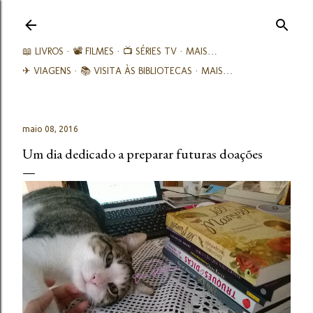
Avançar para o conteúdo principal
📖 LIVROS
📽️ FILMES
📺 SÉRIES TV
MAIS…
✈ VIAGENS
📚︎ VISITA ÀS BIBLIOTECAS
MAIS…
maio 08, 2016
Um dia dedicado a preparar futuras doações