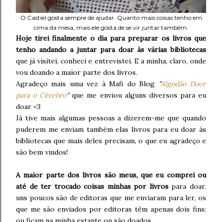
O Castiel gosta sempre de ajudar. Quanto mais coisas tenho em
cima da mesa, mais ele gosta de se vir juntar também.
Hoje tirei finalmente o dia para preparar os livros que
tenho andando a juntar para doar às várias bibliotecas
que já visitei, conheci e entrevistei. E a minha, claro, onde
vou doando a maior parte dos livros.
Agradeço mais uma vez à Mafi do Blog
"
Algodão Doce
para o Cérebro
"
que me enviou alguns diversos para eu
doar <3
Já tive mais algumas pessoas a dizerem-me que quando
puderem me enviam também elas livros para eu doar às
bibliotecas que mais deles precisam, o que eu agradeço e
são bem vindos!
A maior parte dos livros são meus, que eu comprei ou
até de ter trocado coisas minhas por livros
para doar.
uns poucos são de editoras que me enviaram para ler, os
que me são enviados por editoras têm apenas dois fins:
ou ficam na minha estante ou são doados.