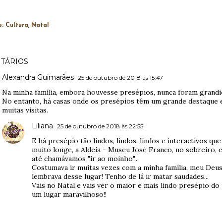
s:
Cultura
Natal
TÁRIOS
Alexandra Guimarães
25 de outubro de 2018 às 15:47
Na minha família, embora houvesse presépios, nunca foram grandi
No entanto, há casas onde os presépios têm um grande destaque e
muitas visitas.
Liliana
25 de outubro de 2018 às 22:55
E há presépio tão lindos, lindos, lindos e interactivos que
muito longe, a Aldeia - Museu José Franco, no sobreiro, e
até chamávamos "ir ao moinho"...
Costumava ir muitas vezes com a minha família, meu Deu
lembrava desse lugar! Tenho de lá ir matar saudades...
Vais no Natal e vais ver o maior e mais lindo presépio do
um lugar maravilhoso!!