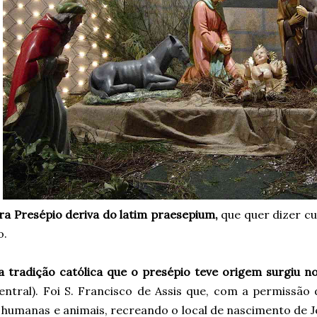
ra Presépio deriva do latim praesepium,
que quer dizer cur
o.
a tradição católica que o presépio teve origem surgiu n
 central). Foi S. Francisco de Assis que, com a permissã
 humanas e animais, recreando o local de nascimento de J