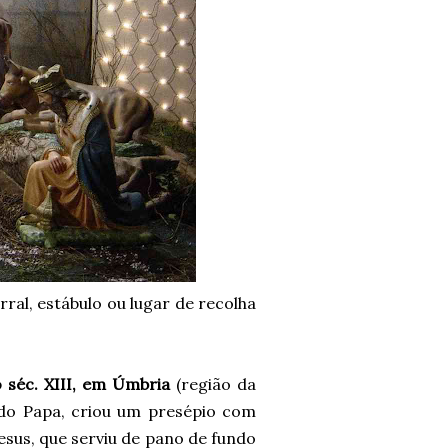
ral, estábulo ou lugar de recolha
o séc. XIII, em Úmbria
(região da
o do Papa, criou um presépio com
esus, que serviu de pano de fundo