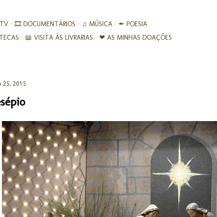
Avançar para o conteúdo principal
 TV
🎞︎ DOCUMENTÁRIOS
♫ MÚSICA
✒ POESIA
IOTECAS
📖 VISITA ÀS LIVRARIAS
❤ AS MINHAS DOAÇÕES
 25, 2015
sépio