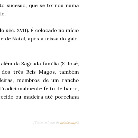
nto sucesso, que se tornou numa
do.
o séc. XVII). É colocado no início
e de Natal, após a missa do galo.
além da Sagrada família (S. José,
e dos três Reis Magos, também
deiras, membros de um rancho
 Tradicionalmente feito de barro,
tecido ou madeira até porcelana
[Texto retirado de
natal.com.pt
]