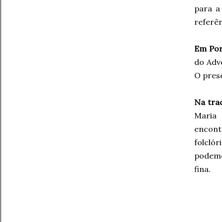
para a
referên
Em Por
do Adve
O presé
Na tra
Maria 
encont
folcló
podemo
fina.