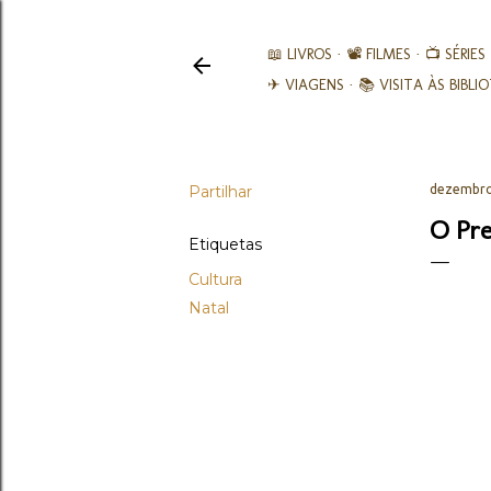
📖 LIVROS
📽️ FILMES
📺 SÉRIES
✈ VIAGENS
📚︎ VISITA ÀS BIBL
Partilhar
dezembro
O Pre
Etiquetas
Cultura
Natal