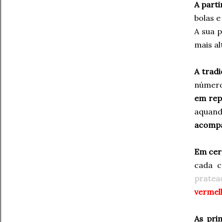
A parti
bolas e
A sua 
mais al
A trad
número
em rep
aquand
acompa
Em cert
cada c
pratea
vermel
As prim