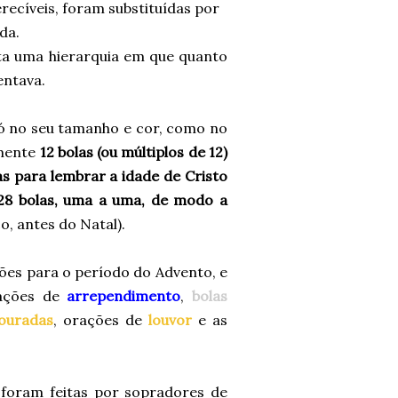
recíveis, foram substituídas por
ida.
ta uma hierarquia em que quanto
entava.
só no seu tamanho e cor, como no
omente
12 bolas (ou múltiplos de 12)
as para lembrar a idade de Cristo
28 bolas, uma a uma, de modo a
o, antes do Natal).
es para o período do Advento, e
ações de
arrependimento
,
bolas
douradas
, orações de
louvor
e as
 foram feitas por sopradores de