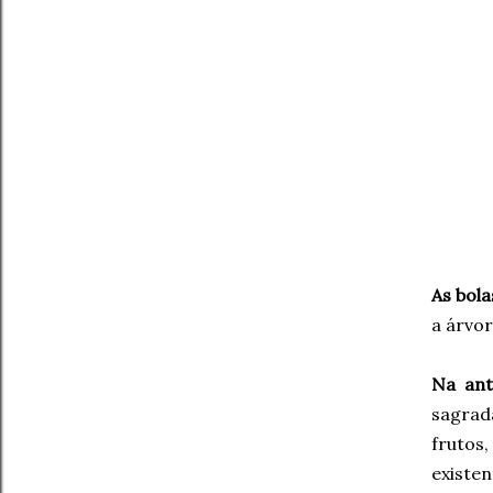
As bol
a árvor
Na ant
sagrad
frutos
existen