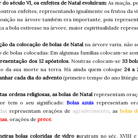
r do século VI, os enfeites de Natal evoluíram:
As maçãs, pe
 outros enfeites, representando igualmente os frutos da v
posição na árvore também era importante, pois represen
ta a bola estivesse na árvore, maior espiritualidade repres
ição da colocação de bolas de Natal
na árvore varia, não 
 de bolas colocadas: Em algumas famílias colocam-se s
resentação dos 12 apóstolos.
Noutras colocam-se
33 bol
o da sua morte na terra. Há ainda quem coloque
24 a 
nhar cada dia do advento
(primeiro tempo do ano litúrgic
as ordens religiosas, as bolas de Natal
representam oraçõ
or tem o seu significado:
Bolas azuis
representam or
das
representam orações de
agradecimento
, as
bolas 
has
, orações de
prece
.
eiras bolas coloridas de vidro s
urgiram no séc. XVIII e