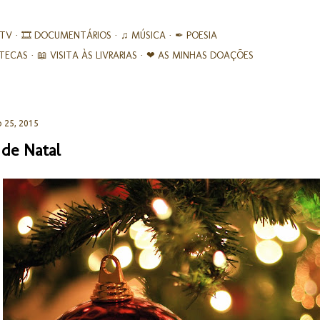
Avançar para o conteúdo principal
 TV
🎞︎ DOCUMENTÁRIOS
♫ MÚSICA
✒ POESIA
IOTECAS
📖 VISITA ÀS LIVRARIAS
❤ AS MINHAS DOAÇÕES
 25, 2015
 de Natal