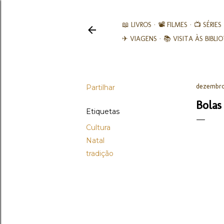
📖 LIVROS
📽️ FILMES
📺 SÉRIES
✈ VIAGENS
📚︎ VISITA ÀS BIBL
Partilhar
dezembro
Bolas
Etiquetas
Cultura
Natal
tradição