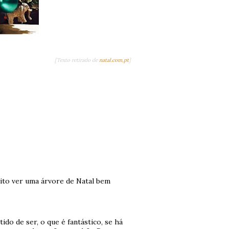
[Texto retirado de
natal.com,pt
]
nito ver uma árvore de Natal bem
ido de ser, o que é fantástico, se há