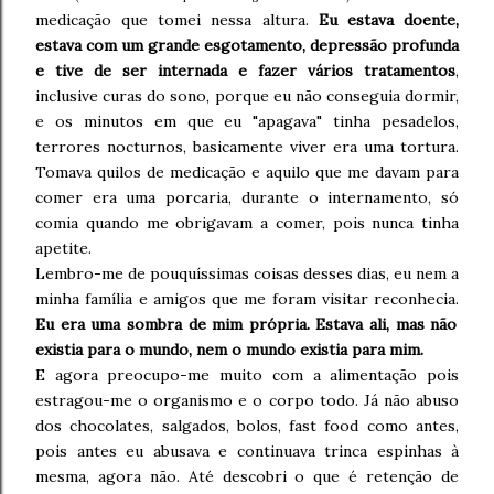
medicação que tomei nessa altura.
Eu estava doente,
estava com um grande esgotamento, depressão profunda
e tive de ser internada e fazer vários tratamentos
,
inclusive curas do sono, porque eu não conseguia dormir,
e os minutos em que eu "apagava" tinha pesadelos,
terrores nocturnos, basicamente viver era uma tortura.
Tomava quilos de medicação e aquilo que me davam para
comer era uma porcaria, durante o internamento, só
comia quando me obrigavam a comer, pois nunca tinha
apetite.
Lembro-me de pouquíssimas coisas desses dias, eu nem a
minha família e amigos que me foram visitar reconhecia.
Eu era uma sombra de mim própria. Estava ali, mas não
existia para o mundo, nem o mundo existia para mim.
E agora preocupo-me muito com a alimentação pois
estragou-me o organismo e o corpo todo. Já não abuso
dos chocolates, salgados, bolos, fast food como antes,
pois antes eu abusava e continuava trinca espinhas à
mesma, agora não. Até descobri o que é retenção de