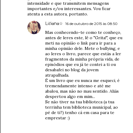
intensidade e que transmitem mensagens
importantes e/ou interessantes. Vou ficar
atenta a esta autora, portanto.
Liℓiαnα☆
16 de outubro de 2015 às 08:50
Mas conhecendo-te como te conheço,
antes de leres este, lê o "Grita!", que eu
meti na opinião o link para ir para a
minha opinião dele. Mete o bullying, e
ao leres o livro, parece que estás a ler
fragmentos da minha própria vida, de
episódios que eu já te contei a ti ou
desabafei no blog da jovem
atrapalhada.
É um livro que eu nunca me esqueci, é
tremendamente intenso e até me
abalou, mas não no mau sentido. Aliás
despertou algo em mim...
Se não tiver na tua biblioteca (a tua
terrinha tem biblioteca municipal, ao
pé de ti?) tenho cá em casa para te
emprestar :)