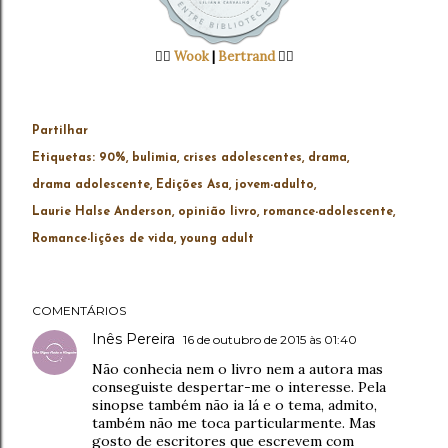
👉🏻
Wook
|
Bertrand
👈🏻
Partilhar
Etiquetas:
90%
bulimia
crises adolescentes
drama
drama adolescente
Edições Asa
jovem-adulto
Laurie Halse Anderson
opinião livro
romance-adolescente
Romance-lições de vida
young adult
COMENTÁRIOS
Inês Pereira
16 de outubro de 2015 às 01:40
Não conhecia nem o livro nem a autora mas
conseguiste despertar-me o interesse. Pela
sinopse também não ia lá e o tema, admito,
também não me toca particularmente. Mas
gosto de escritores que escrevem com