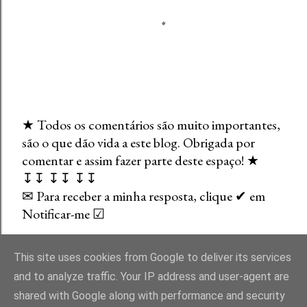
★ Todos os comentários são muito importantes,
são o que dão vida a este blog. Obrigada por
E
comentar e assim fazer parte deste espaço! ★
n
↧↧ ↧↧ ↧↧
v
✉ Para receber a minha resposta, clique ✔ em
i
Notificar-me ☑
a
r
u
This site uses cookies from Google to deliver its services
m
and to analyze traffic. Your IP address and user-agent are
c
shared with Google along with performance and security
o