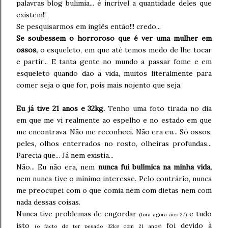
palavras blog bulimia... é incrível a quantidade deles que
existem!!
Se pesquisarmos em inglês então!!! credo...
Se soubessem o horroroso que é ver uma mulher em
ossos,
o esqueleto, em que até temos medo de lhe tocar
e partir... E tanta gente no mundo a passar fome e em
esqueleto quando dão a vida, muitos literalmente para
comer seja o que for, pois mais nojento que seja.
Eu já tive 21 anos e 32kg.
Tenho uma foto tirada no dia
em que me vi realmente ao espelho e no estado em que
me encontrava. Não me reconheci. Não era eu... Só ossos,
peles, olhos enterrados no rosto, olheiras profundas...
Parecia que... Já nem existia...
Não... Eu não era, nem
nunca fui bulímica na minha vida,
nem nunca tive o mínimo interesse. Pelo contrário, nunca
me preocupei com o que comia nem com dietas nem com
nada dessas coisas.
Nunca tive problemas de engordar
e tudo
(fora agora aos 27)
isto
foi devido à
(o facto de ter pesado 32kg com 21 anos)