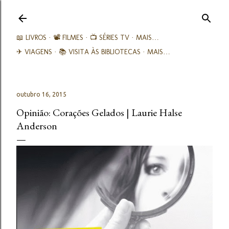
Avançar para o conteúdo principal
📖 LIVROS
📽️ FILMES
📺 SÉRIES TV
MAIS…
✈ VIAGENS
📚︎ VISITA ÀS BIBLIOTECAS
MAIS…
outubro 16, 2015
Opinião: Corações Gelados | Laurie Halse
Anderson