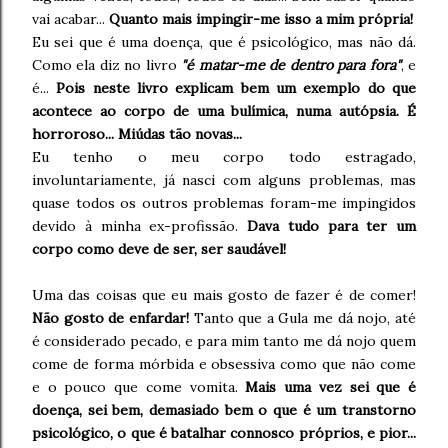
vai acabar...
Quanto mais impingir-me isso a mim própria!
Eu sei que é uma doença, que é psicológico, mas não dá.
Como ela diz no livro
"é matar-me de dentro para fora"
, e
é...
Pois neste livro explicam bem um exemplo do que
acontece ao corpo de uma bulímica, numa autópsia. É
horroroso... Miúdas tão novas...
Eu tenho o meu corpo todo estragado,
involuntariamente, já nasci com alguns problemas, mas
quase todos os outros problemas foram-me impingidos
devido à minha ex-profissão.
Dava tudo para ter um
corpo como deve de ser, ser saudável!
Uma das coisas que eu mais gosto de fazer é de comer!
Não gosto de enfardar!
Tanto que a Gula me dá nojo, até
é considerado pecado, e para mim tanto me dá nojo quem
come de forma mórbida e obsessiva como que não come
e o pouco que come vomita.
Mais uma vez sei que é
doença, sei bem, demasiado bem o que é um transtorno
psicológico, o que é batalhar connosco próprios, e pior...