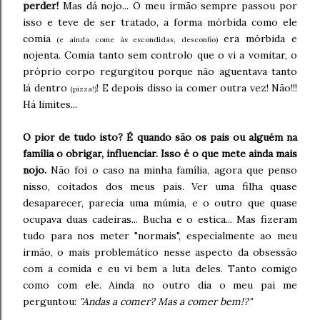
perder!
Mas dá nojo... O meu irmão sempre passou por
isso e teve de ser tratado, a forma mórbida como ele
comia
era mórbida e
(e ainda come às escondidas, desconfio)
nojenta. Comia tanto sem controlo que o vi a vomitar, o
próprio corpo regurgitou porque não aguentava tanto
lá dentro
! E depois disso ia comer outra vez! Não!!!
(pizza!)
Há limites...
O pior de tudo isto? É quando são os pais ou alguém na
família o obrigar, influenciar. Isso é o que mete ainda mais
nojo.
Não foi o caso na minha família, agora que penso
nisso, coitados dos meus pais. Ver uma filha quase
desaparecer, parecia uma múmia, e o outro que quase
ocupava duas cadeiras... Bucha e o estica... Mas fizeram
tudo para nos meter "normais", especialmente ao meu
irmão, o mais problemático nesse aspecto da obsessão
com a comida e eu vi bem a luta deles. Tanto comigo
como com ele. Ainda no outro dia o meu pai me
perguntou:
"Andas a comer? Mas a comer bem!?"