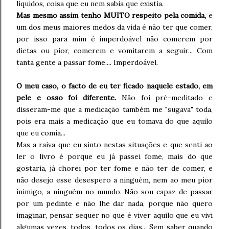
líquidos, coisa que eu nem sabia que existia.
Mas mesmo assim tenho MUITO respeito pela comida,
e
um dos meus maiores medos da vida é não ter que comer,
por isso para mim é imperdoável não comerem por
dietas ou pior, comerem e vomitarem a seguir... Com
tanta gente a passar fome.... Imperdoável.
O meu caso, o facto de eu ter ficado naquele estado, em
pele e osso foi diferente.
Não foi pré-meditado e
disseram-me que a medicação também me "sugava" toda,
pois era mais a medicação que eu tomava do que aquilo
que eu comia...
Mas a raiva que eu sinto nestas situações e que senti ao
ler o livro é porque eu já passei fome, mais do que
gostaria, já chorei por ter fome e não ter de comer, e
não desejo esse desespero a ninguém, nem ao meu pior
inimigo, a ninguém no mundo. Não sou capaz de passar
por um pedinte e não lhe dar nada, porque não quero
imaginar, pensar sequer no que é viver aquilo que eu vivi
algumas vezes, todos, todos os dias... Sem saber quando