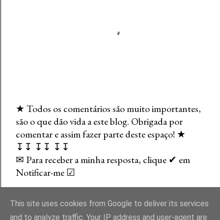
★ Todos os comentários são muito importantes,
são o que dão vida a este blog. Obrigada por
E
comentar e assim fazer parte deste espaço! ★
n
↧↧ ↧↧ ↧↧
v
✉ Para receber a minha resposta, clique ✔ em
i
Notificar-me ☑
a
r
u
This site uses cookies from Google to deliver its services
m
and to analyze traffic. Your IP address and user-agent are