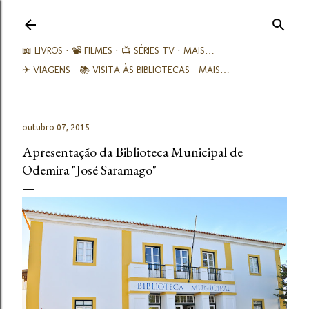
Avançar para o conteúdo principal
📖 LIVROS
📽️ FILMES
📺 SÉRIES TV
MAIS…
✈ VIAGENS
📚︎ VISITA ÀS BIBLIOTECAS
MAIS…
outubro 07, 2015
Apresentação da Biblioteca Municipal de
Odemira "José Saramago"