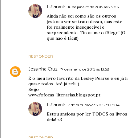
Liℓiαnα☆
16 de janeiro de 2015 às 23:06
Ainda não sei como são os outros
(estou a ver se trato disso), mas este
foi realmente inesquecível e
surpreendente. Tirou-me o fôlego! (O
que não é fácil!)
RESPONDER
Jessinha Cruz
17 de janeiro de 2015 às 13:58
É o meu livro favorito da Lesley Pearse e eu já li
quase todos. Até já reli :)
Beijo
www.fofocas-literarias.blogspot.pt
Liℓiαnα☆
7 de outubro de 2015 às 13:04
Estou ansiosa por ler TODOS os livros
dela! <3
RESPONDER