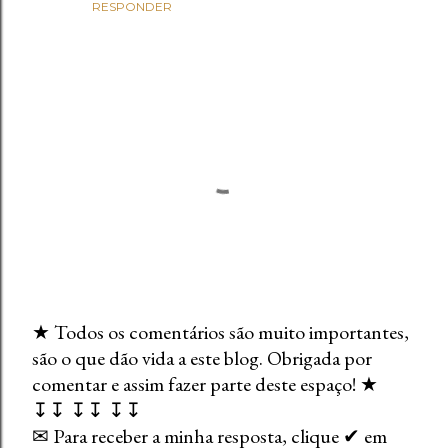
RESPONDER
★ Todos os comentários são muito importantes,
são o que dão vida a este blog. Obrigada por
E
comentar e assim fazer parte deste espaço! ★
n
↧↧ ↧↧ ↧↧
v
✉ Para receber a minha resposta, clique ✔ em
i