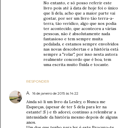
No entanto, e só posso referir este
livro pois até à data de hoje foi o único
que li dela, acho que a maior parte vai
gostar, por ser um livro tão terra-a-
terra, tão verídico, algo que nos podia
ter acontecido, que aconteceu a várias
pessoas, não é absolutamente nada
fantasioso e tem sempre muita
pedalada, e estamos sempre envolvidos
nas novas descobertas e a história está
sempre a "rolar", por isso nesta autora
realmente concordo que é boa, tem
uma escrita muito fluída e tocante.
RESPONDER
A.
16 de janeiro de 2015 às 14:22
Ainda só li um livro da Lesley, o Nunca me
Esqueças, (apesar de ter 5 dela para ler na
estante! :S ) e tb adorei, continuo a relembrar a
intensidade da história mesmo depois de alguns
anos.
Um dos que tenho para ler é este Procuro-te