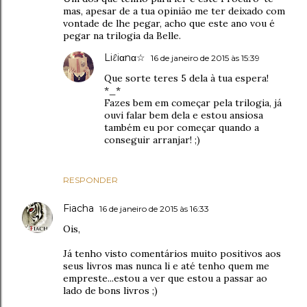
mas, apesar de a tua opinião me ter deixado com
vontade de lhe pegar, acho que este ano vou é
pegar na trilogia da Belle.
Liℓiαnα☆
16 de janeiro de 2015 às 15:39
Que sorte teres 5 dela à tua espera!
*_*
Fazes bem em começar pela trilogia, já
ouvi falar bem dela e estou ansiosa
também eu por começar quando a
conseguir arranjar! ;)
RESPONDER
Fiacha
16 de janeiro de 2015 às 16:33
Ois,
Já tenho visto comentários muito positivos aos
seus livros mas nunca li e até tenho quem me
empreste...estou a ver que estou a passar ao
lado de bons livros ;)