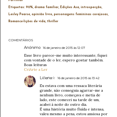
Partilhar
Etiquetas:
90%
drama familiar
Edições Asa
introspecção
Lesley Pearse
opinião livro
personagens femininas corajosas
Romance-lições de vida
thriller
COMENTÁRIOS
Anónimo
16 de janeiro de 2015 às 12:07
Esse livro parece-me muito interessante, fiquei
com vontade de o ler, espero gostar também.
Boas leituras
CriArte a Ler
Liℓiαnα☆
16 de janeiro de 2015 às 13:42
Eu estava com uma ressaca literária
grande, não conseguia agarrar-me a
nenhum livro, começava e metia de
lado, este comecei na tarde de um,
acabei à noite do outro dia.
É uma história muito fluída e intensa,
valeu mesmo a pena, estou ansiosa por