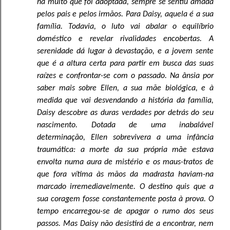
há muito que foi adoptada, sempre se sentiu amada
pelos pais e pelos irmãos. Para Daisy, aquela é a sua
família. Todavia, o luto vai abalar o equilíbrio
doméstico e revelar rivalidades encobertas. A
serenidade dá lugar à devastação, e a jovem sente
que é a altura certa para partir em busca das suas
raízes e confrontar-se com o passado.
Na ânsia por
saber mais sobre Ellen, a sua mãe biológica, e à
medida que vai desvendando a história da família,
Daisy descobre as duras verdades por detrás do seu
nascimento. Dotada de uma inabalável
determinação, Ellen sobrevivera a uma infância
traumática: a morte da sua própria mãe estava
envolta numa aura de mistério e os maus-tratos de
que fora vítima às mãos da madrasta haviam-na
marcado irremediavelmente. O destino quis que a
sua coragem fosse constantemente posta à prova. O
tempo encarregou-se de apagar o rumo dos seus
passos.
Mas Daisy não desistirá de a encontrar, nem