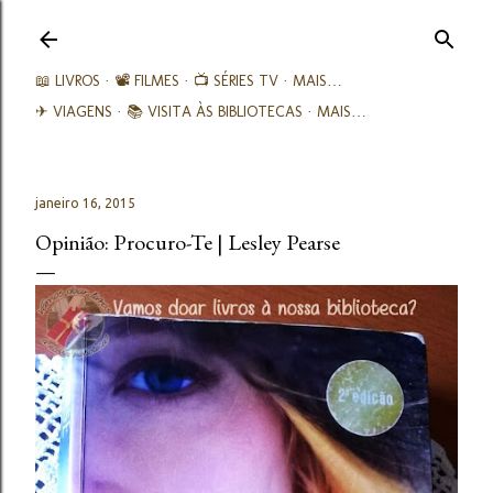
Avançar para o conteúdo principal
📖 LIVROS
📽️ FILMES
📺 SÉRIES TV
MAIS…
✈ VIAGENS
📚︎ VISITA ÀS BIBLIOTECAS
MAIS…
janeiro 16, 2015
Opinião: Procuro-Te | Lesley Pearse