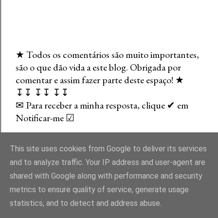
★ Todos os comentários são muito importantes,
são o que dão vida a este blog. Obrigada por
E
comentar e assim fazer parte deste espaço! ★
n
↧↧ ↧↧ ↧↧
v
✉ Para receber a minha resposta, clique ✔ em
i
Notificar-me ☑
a
r
u
This site uses cookies from Google to deliver its services
m
and to analyze traffic. Your IP address and user-agent are
c
shared with Google along with performance and security
o
Com tecnologia do Blogger
metrics to ensure quality of service, generate usage
m
statistics, and to detect and address abuse.
e
Direitos Reservados. Um Blog entre Bibliotecas - Liliana Carvalho