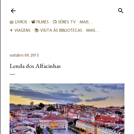
Avançar para o conteúdo principal
📖 LIVROS
📽️ FILMES
📺 SÉRIES TV
MAIS…
✈ VIAGENS
📚︎ VISITA ÀS BIBLIOTECAS
MAIS…
outubro 09, 2015
Lenda dos Alfacinhas