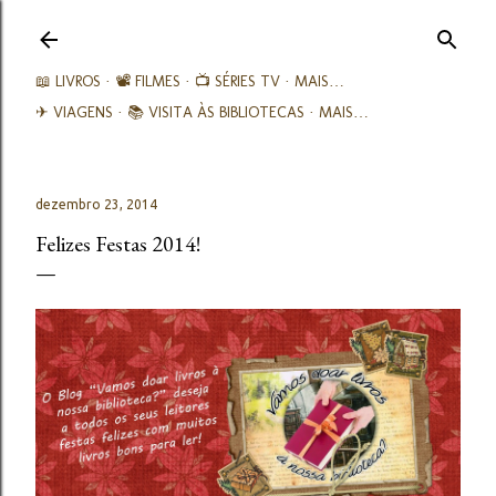
Avançar para o conteúdo principal
📖 LIVROS
📽️ FILMES
📺 SÉRIES TV
MAIS…
✈ VIAGENS
📚︎ VISITA ÀS BIBLIOTECAS
MAIS…
dezembro 23, 2014
Felizes Festas 2014!