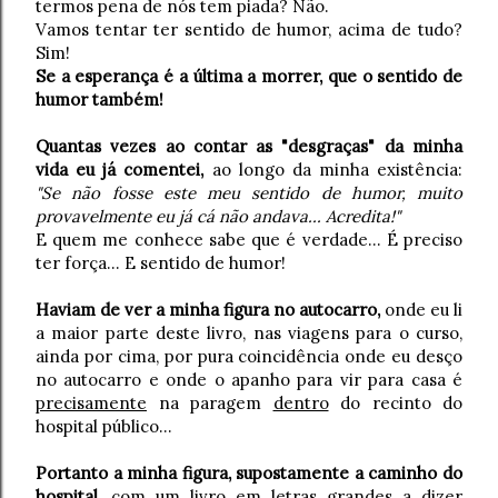
termos pena de nós tem piada? Não.
Vamos tentar ter sentido de humor, acima de tudo?
Sim!
Se a esperança é a última a morrer, que o sentido de
humor também!
Quantas vezes ao contar as "desgraças" da minha
vida eu já comentei,
ao longo da minha existência:
"Se não fosse este meu sentido de humor, muito
provavelmente eu já cá não andava... Acredita!"
E quem me conhece sabe que é verdade... É preciso
ter força... E sentido de humor!
Haviam de ver a minha figura no autocarro,
onde eu li
a maior parte deste livro, nas viagens para o curso,
ainda por cima, por pura coincidência onde eu desço
no autocarro e onde o apanho para vir para casa é
precisamente
na paragem
dentro
do recinto do
hospital público...
Portanto a minha figura, supostamente a caminho do
hospital,
com um livro em letras grandes a dizer