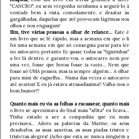
"CANCRO", eu sem vergonha nenhuma a segurá-lo à
vontade bem à vista, comodamente, e desatar às
gargalhadas, daquelas que até provocam lágrimas nos
olhos e nos engasgam!
Sim, tive várias pessoas a olhar de relance...
Este é
um livro que se lê rápido, mas a semana em que o li
foi uma semana em que só conseguia parar para ler
no autocarro, portanto fiz quase todas as "figurinhas"
a ler lá dentro, e garanto-vos, o autocarro nem por
uma vez, fosse que horas fosse ia vazio... Nem que
fosse só UMA pessoa, mas ia sempre alguém... A olhar
para mim de esguelha... Numa das vezes o autocarro
até avariou! E eu já estava atrasadíssima!! Valha-nos o
bom humor!!!
Quanto mais eu via as folhas a escassear, quanto mais
o livro se aproximava do final mais "aflita" eu ficava...
Tinha estado a ser a companhia que eu mais
precisava... Adoro as palavras da Marine, os seus
desabafos, as suas asneiras, as suas piadas tristes e
tristezas alegres! (Acho que esta, se nunca ninguém a