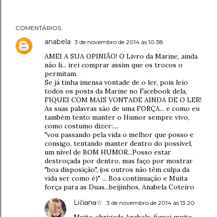
COMENTÁRIOS
anabela
3 de novembro de 2014 às 10:38
AMEI A SUA OPINIÃO! O Livro da Marine, ainda
não li... irei comprar assim que os trocos o
permitam.
Se já tinha imensa vontade de o ler, pois leio
todos os posts da Marine no Facebook dela,
FIQUEI COM MAIS VONTADE AINDA DE O LER!
As suas palavras são de uma FORÇA... e como eu
também tento manter o Humor sempre vivo,
como costumo dizer:....
"vou passando pela vida o melhor que posso e
consigo, tentando manter dentro do possível,
um nível de BOM HUMOR...Posso estar
destroçada por dentro, mas faço por mostrar
"boa disposição", (os outros não têm culpa da
vida ser como é)" ... Boa continuação e Muita
força para as Duas...beijinhos, Anabela Coteiro
Liℓiαnα☆
3 de novembro de 2014 às 13:20