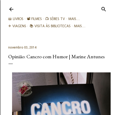
Avançar para o conteúdo principal
📖 LIVROS
📽️ FILMES
📺 SÉRIES TV
MAIS…
✈ VIAGENS
📚︎ VISITA ÀS BIBLIOTECAS
MAIS…
novembro 03, 2014
Opinião: Cancro com Humor | Marine Antunes