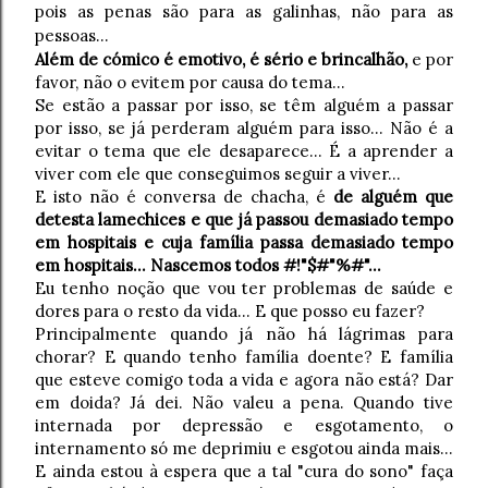
pois as penas são para as galinhas, não para as
pessoas...
Além de cómico é emotivo, é sério e brincalhão,
e por
favor, não o evitem por causa do tema...
Se estão a passar por isso, se têm alguém a passar
por isso, se já perderam alguém para isso... Não é a
evitar o tema que ele desaparece... É a aprender a
viver com ele que conseguimos seguir a viver...
E isto não é conversa de chacha, é
de alguém que
detesta lamechices e que já passou demasiado tempo
em hospitais e cuja família passa demasiado tempo
em hospitais... Nascemos todos #!"$#"%#"...
Eu tenho noção que vou ter problemas de saúde e
dores para o resto da vida... E que posso eu fazer?
Principalmente quando já não há lágrimas para
chorar? E quando tenho família doente? E família
que esteve comigo toda a vida e agora não está? Dar
em doida? Já dei. Não valeu a pena. Quando tive
internada por depressão e esgotamento, o
internamento só me deprimiu e esgotou ainda mais...
E ainda estou à espera que a tal "cura do sono" faça