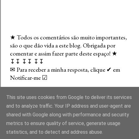
★ Todos os comentários são muito importantes,
são o que dão vida a este blog. Obrigada por
E
comentar e assim fazer parte deste espaço! ★
n
↧↧ ↧↧ ↧↧
v
✉ Para receber a minha resposta, clique ✔ em
i
Notificar-me ☑
a
r
u
This site uses cookies from Google to deliver its services
m
and to analyze traffic. Your IP address and user-agent are
c
shared with Google along with performance and security
o
Com tecnologia do Blogger
metrics to ensure quality of service, generate usage
m
statistics, and to detect and address abuse.
e
Direitos Reservados. Um Blog entre Bibliotecas - Liliana Carvalho