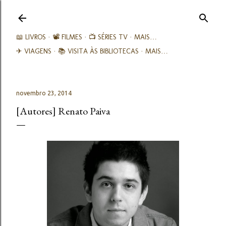
Avançar para o conteúdo principal
📖 LIVROS
📽️ FILMES
📺 SÉRIES TV
MAIS…
✈ VIAGENS
📚︎ VISITA ÀS BIBLIOTECAS
MAIS…
novembro 23, 2014
[Autores] Renato Paiva