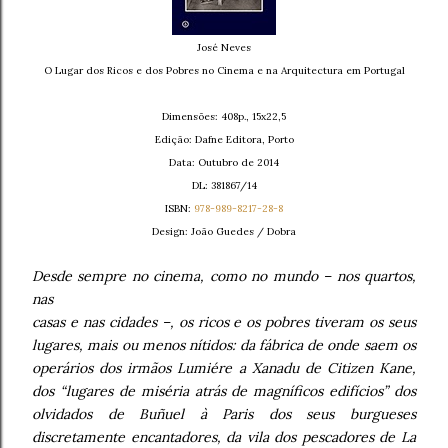
José Neves
O Lugar dos Ricos e dos Pobres no Cinema e na Arquitectura em Portugal
Dimensões: 408p., 15x22,5
Edição: Dafne Editora, Porto
Data: Outubro de 2014
DL: 381867/14
ISBN:
978-989-8217-28-8
Design: João Guedes / Dobra
Desde sempre no cinema, como no mundo – nos quartos,
nas
casas e nas cidades –, os ricos e os pobres tiveram os seus
lugares, mais ou menos nítidos: da fábrica de onde saem os
operários dos irmãos Lumiére a Xanadu de Citizen Kane,
dos “lugares de miséria atrás de magníficos edifícios” dos
olvidados de Buñuel à Paris dos seus burgueses
discretamente encantadores, da vila dos pescadores de La