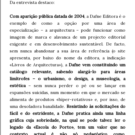
Da entrevista destaco:
Com aparição pública datada de 2004
, a Dafne Editora é o
exemplo de como a opção por uma área de
especialização – a arquitectura – pode funcionar como
imagem de marca e alavanca de um projecto editorial
exigente e em desenvolvimento sustentável. De facto,
sem nunca abandonar a sua área de referência (o site
apresenta, por baixo do nome da editora, a indicação
«Livros de Arquitectura»), a
Dafne vem constituindo um
catálogo relevante, sabendo alargá-lo para áreas
limítrofes – o urbanismo, o design, a museologia, a
estética
– sem nunca perder o pé ou se lançar em
expansões suicidas, num momento em que o mercado se
alimenta de produtos «hiper-rotativos» e, por isso, de
uma desoladora banalidade.
Resistindo às solicitações do
fácil e do estridente, a Dafne pratica ainda uma linha
gráfica cuja sobriedade, na qual se pode talvez ler o
legado da «Escola do Porto», tem um valor que no
contexto actual é não só pedagógico como,