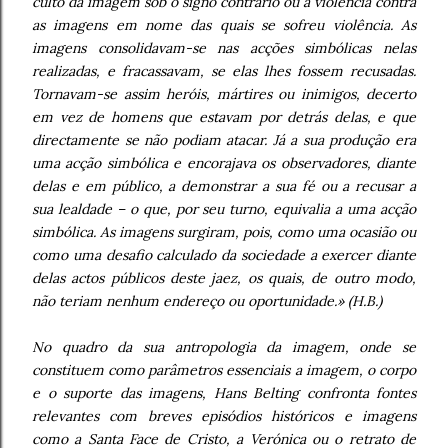
culto da imagem sob o signo contrário ou a violência contra
as imagens em nome das quais se sofreu violência. As
imagens consolidavam-se nas acções simbólicas nelas
realizadas, e fracassavam, se elas lhes fossem recusadas.
Tornavam-se assim heróis, mártires ou inimigos, decerto
em vez de homens que estavam por detrás delas, e que
directamente se não podiam atacar. Já a sua produção era
uma acção simbólica e encorajava os observadores, diante
delas e em público, a demonstrar a sua fé ou a recusar a
sua lealdade – o que, por seu turno, equivalia a uma acção
simbólica. As imagens surgiram, pois, como uma ocasião ou
como uma desafio calculado da sociedade a exercer diante
delas actos públicos deste jaez, os quais, de outro modo,
não teriam nenhum endereço ou oportunidade.» (H.B.)
No quadro da sua antropologia da imagem, onde se
constituem como parâmetros essenciais a imagem, o corpo
e o suporte das imagens, Hans Belting confronta fontes
relevantes com breves episódios históricos e imagens
como a Santa Face de Cristo, a Verónica ou o retrato de