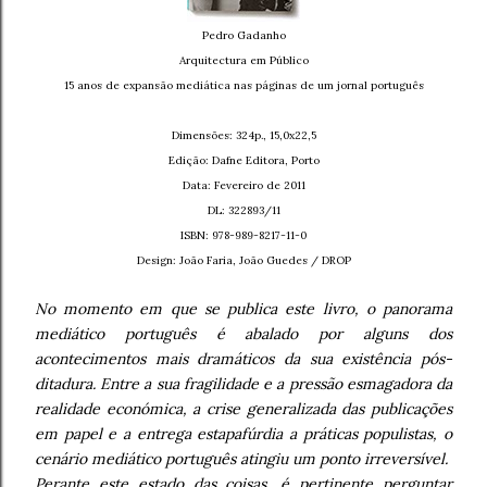
Pedro Gadanho
Arquitectura em Público
15 anos de expansão mediática nas páginas de um jornal português
Dimensões: 324p., 15,0x22,5
Edição: Dafne Editora, Porto
Data: Fevereiro de 2011
DL: 322893/11
ISBN: 978-989-8217-11-0
Design: João Faria, João Guedes / DROP
No momento em que se publica este livro, o panorama
mediático português é abalado por alguns dos
acontecimentos mais dramáticos da sua existência pós-
ditadura. Entre a sua fragilidade e a pressão esmagadora da
realidade económica, a crise generalizada das publicações
em papel e a entrega estapafúrdia a práticas populistas, o
cenário mediático português atingiu um ponto irreversível.
Perante este estado das coisas, é pertinente perguntar