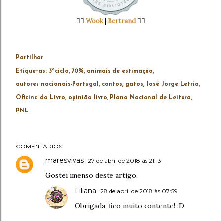
👉🏻
Wook
|
Bertrand
👈🏻
Partilhar
Etiquetas:
3ºciclo
70%
animais de estimação
autores nacionais-Portugal
contos
gatos
José Jorge Letria
Oficina do Livro
opinião livro
Plano Nacional de Leitura
PNL
COMENTÁRIOS
maresvivas
27 de abril de 2018 às 21:13
Gostei imenso deste artigo.
Liliana
28 de abril de 2018 às 07:59
Obrigada, fico muito contente! :D