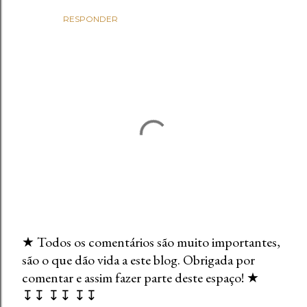
RESPONDER
★ Todos os comentários são muito importantes,
são o que dão vida a este blog. Obrigada por
E
comentar e assim fazer parte deste espaço! ★
n
↧↧ ↧↧ ↧↧
v