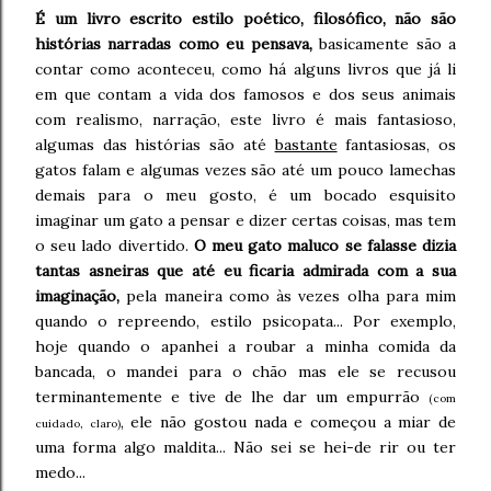
É um livro escrito estilo poético, filosófico, não são
histórias narradas como eu pensava,
basicamente são a
contar como aconteceu, como há alguns livros que já li
em que contam a vida dos famosos e dos seus animais
com realismo, narração, este livro é mais fantasioso,
algumas das histórias são até
bastante
fantasiosas, os
gatos falam e algumas vezes são até um pouco lamechas
demais para o meu gosto, é um bocado esquisito
imaginar um gato a pensar e dizer certas coisas, mas tem
o seu lado divertido.
O meu gato maluco se falasse dizia
tantas asneiras que até eu ficaria admirada com a sua
imaginação,
pela maneira como às vezes olha para mim
quando o repreendo, estilo psicopata... Por exemplo,
hoje quando o apanhei a roubar a minha comida da
bancada, o mandei para o chão mas ele se recusou
terminantemente e tive de lhe dar um empurrão
(com
, ele não gostou nada e começou a miar de
cuidado, claro)
uma forma algo maldita... Não sei se hei-de rir ou ter
medo...