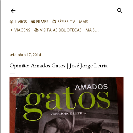
Avançar para o conteúdo principal
📖 LIVROS
📽️ FILMES
📺 SÉRIES TV
MAIS…
✈ VIAGENS
📚︎ VISITA ÀS BIBLIOTECAS
MAIS…
setembro 17, 2014
Opinião: Amados Gatos | José Jorge Letria