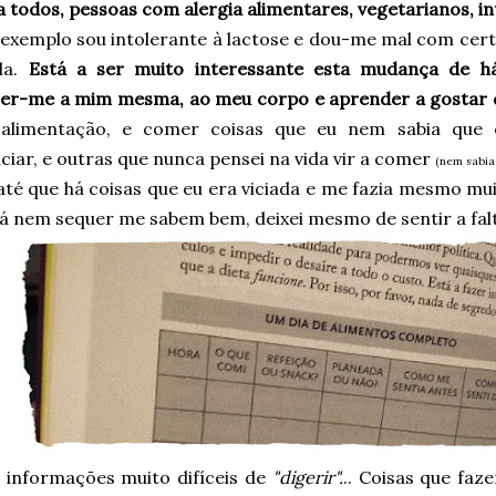
 todos, pessoas com alergia alimentares, vegetarianos, into
 exemplo sou intolerante à lactose e dou-me mal com cer
la.
Está a ser muito interessante esta mudança de háb
er-me a mim mesma, ao meu corpo e aprender a gostar 
alimentação, e comer coisas que eu nem sabia que ex
iar, e outras que nunca pensei na vida vir a comer
(nem sabia
até que há coisas que eu era viciada e me fazia mesmo mu
já nem sequer me sabem bem, deixei mesmo de sentir a fal
 informações muito difíceis de
"digerir".
.. Coisas que fa