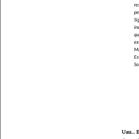
re
pe
Si
in
qu
ex
Ma
Es
So
Uau... 