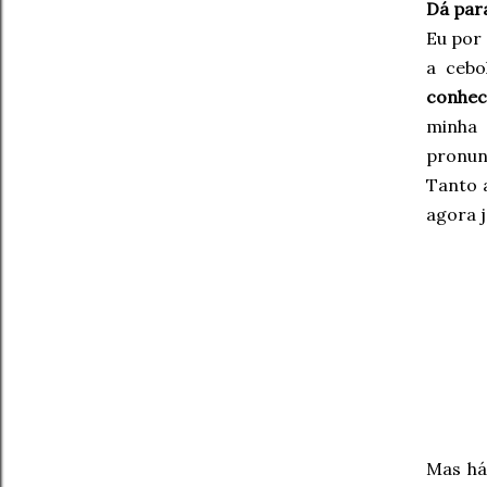
Dá para
Eu por
a cebo
conhec
minha 
pronunc
Tanto 
agora 
Mas há