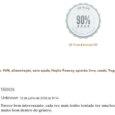
👉🏻
Wook
|
Bertrand
👈🏻
s:
90%
alimentação
auto-ajuda
Haylie Pomroy
opinião livro
saúde
Voga
TÁRIOS
Unknown
12 de julho de 2016 às 19:14
Parece bem interessante, cada vez mais tenho tentado ter uma boa 
muito bom dentro do género.