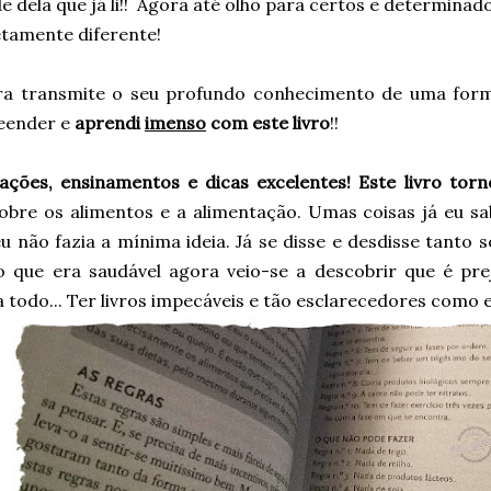
 dela que já li!! Agora até olho para certos e determina
tamente diferente!
ra transmite o seu profundo conhecimento de uma forma
eender e
aprendi
imenso
com este livro
!!
ações, ensinamentos e dicas excelentes! Este livro to
 sobre os alimentos e a alimentação. Umas coisas já eu s
u não fazia a mínima ideia. Já se disse e desdisse tanto 
o que era saudável agora veio-se a descobrir que é prej
 todo... Ter livros impecáveis e tão esclarecedores como 