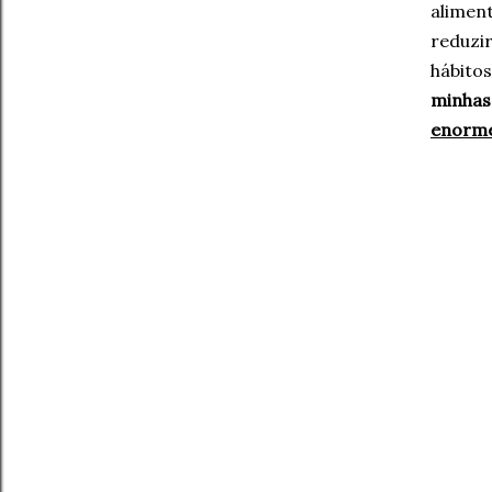
alimen
reduzi
hábito
minhas
enorm