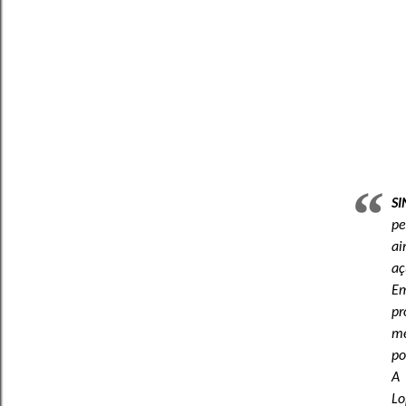
S
pe
ai
aç
Em
pr
me
po
A 
Lo