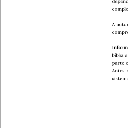
depende
comple
A auto
compr
I
nform
bíblia
parte e
Antes 
sistema