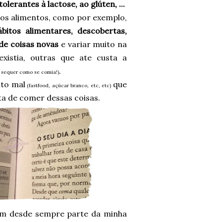
lerantes à lactose, ao glúten, ...
tos alimentos, como por exemplo,
itos alimentares, descobertas,
de coisas novas
e variar muito na
istia, outras que ate custa a
.
 sequer como se comia!)
ito mal
que
(fastfood, açúcar branco, etc, etc)
ta de comer dessas coisas.
zem desde sempre parte da minha