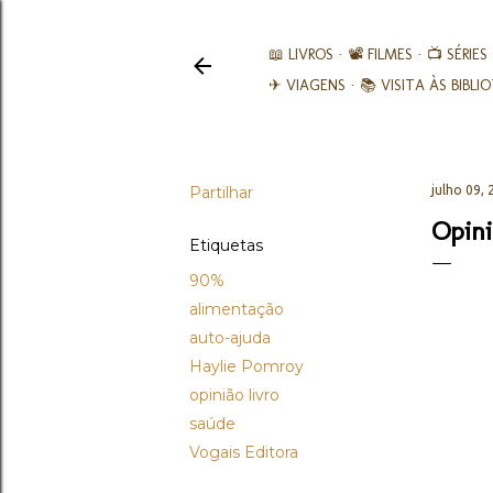
📖 LIVROS
📽️ FILMES
📺 SÉRIES
✈ VIAGENS
📚︎ VISITA ÀS BIBL
Partilhar
julho 09,
Opini
Etiquetas
90%
alimentação
auto-ajuda
Haylie Pomroy
opinião livro
saúde
Vogais Editora