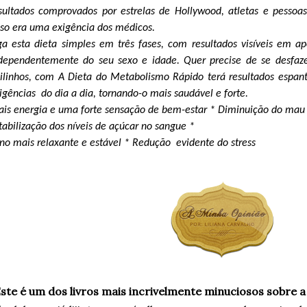
sultados comprovados por estrelas de Hollywood, atletas e pessoa
so era uma exigência dos médicos.
ga esta dieta simples em três fases, com resultados visíveis em a
dependentemente do seu sexo e idade. Quer precise de se desfaz
ilinhos, com A Dieta do Metabolismo Rápido terá resultados espant
igências do dia a dia, tornando-o mais saudável e forte.
is energia e uma forte sensação de bem-estar * Diminuição do mau c
tabilização dos níveis de açúcar no sangue *
no mais relaxante e estável * Redução evidente do stress
Este é um dos livros mais incrivelmente minuciosos sobre 