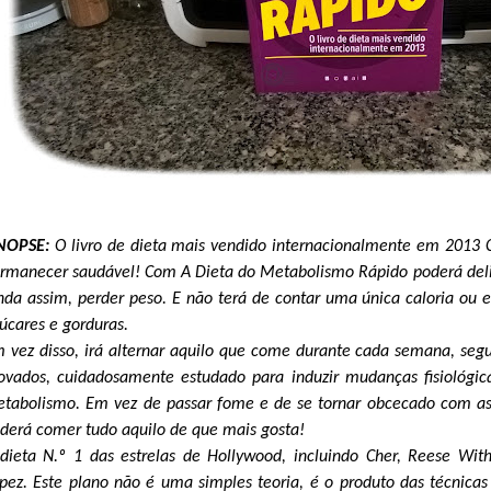
INOPSE:
O livro de dieta mais vendido internacionalmente em 2013
rmanecer saudável! Com A Dieta do Metabolismo Rápido poderá delici
nda assim, perder peso. E não terá de contar uma única caloria ou
úcares e gorduras.
 vez disso, irá alternar aquilo que come durante cada semana, seg
ovados, cuidadosamente estudado para induzir mudanças fisiológica
tabolismo. Em vez de passar fome e de se tornar obcecado com as
derá comer tudo aquilo de que mais gosta!
dieta N.º 1 das estrelas de Hollywood, incluindo Cher, Reese With
pez. Este plano não é uma simples teoria, é o produto das técnica