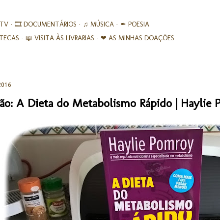
Avançar para o conteúdo principal
 TV
🎞︎ DOCUMENTÁRIOS
♫ MÚSICA
✒ POESIA
IOTECAS
📖 VISITA ÀS LIVRARIAS
❤ AS MINHAS DOAÇÕES
 2016
ão: A Dieta do Metabolismo Rápido | Haylie