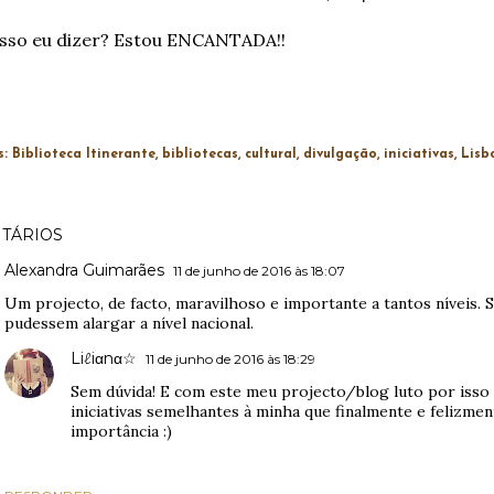
sso eu dizer? Estou ENCANTADA!!
s:
Biblioteca Itinerante
bibliotecas
cultural
divulgação
iniciativas
Lisb
TÁRIOS
Alexandra Guimarães
11 de junho de 2016 às 18:07
Um projecto, de facto, maravilhoso e importante a tantos níveis. Se
pudessem alargar a nível nacional.
Liℓiαnα☆
11 de junho de 2016 às 18:29
Sem dúvida! E com este meu projecto/blog luto por isso
iniciativas semelhantes à minha que finalmente e felizmen
importância :)