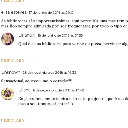
RESPONDER
elisa esteves
17 de junho de 2016 às 20:04
As bibliotecas são importantissímas, aqui perto h´s uma mas tem p
mas fico sempre admirada por ser frequentada por todo o tipo de
Liℓiαnα☆
18 de junho de 2016 às 01:55
Qual é a sua biblioteca, para ver se eu posso servir de al
RESPONDER
Unknown
28 de novembro de 2018 às 19:32
Sensacional, aqueceu-me o coração!!!!
Liliana
6 de dezembro de 2018 às 17:48
Eu já conheci em primeira mão este projecto, que é um d
mas a seu tempo, cá estará :)
RESPONDER