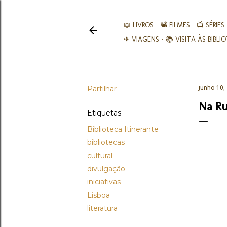
📖 LIVROS
📽️ FILMES
📺 SÉRIES
✈ VIAGENS
📚︎ VISITA ÀS BIBL
Partilhar
junho 10,
Na Ru
Etiquetas
Biblioteca Itinerante
bibliotecas
cultural
divulgação
iniciativas
Lisboa
literatura