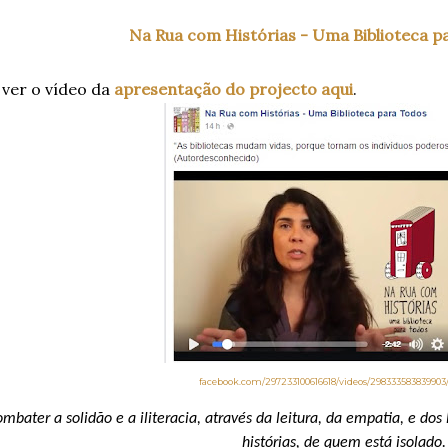
Na Rua com Histórias - Uma Biblioteca p
ver o vídeo da
apresentação do projecto aqui
.
facebook.com/297233100616618/videos/298333583839903
ombater a solidão e a iliteracia, através da leitura, da empatia, e d
histórias, de quem está isolado.