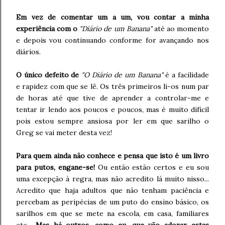
Em vez de comentar um a um, vou contar a minha
experiência com o
"Diário de um Banana"
até ao momento
e depois vou continuando conforme for avançando nos
diários.
O único defeito de
"O Diário de um Banana"
é a facilidade
e rapidez com que se lê. Os três primeiros li-os num par
de horas até que tive de aprender a controlar-me e
tentar ir lendo aos poucos e poucos, mas é muito difícil
pois estou sempre ansiosa por ler em que sarilho o
Greg se vai meter desta vez!
Para quem ainda não conhece e pensa que isto é um livro
para putos, engane-se!
Ou então estão certos e eu sou
uma excepção à regra, mas não acredito lá muito nisso...
Acredito que haja adultos que não tenham paciência e
percebam as peripécias de um puto do ensino básico, os
sarilhos em que se mete na escola, em casa, familiares
etc...
Mas há outros, como eu, que vão adorar estas