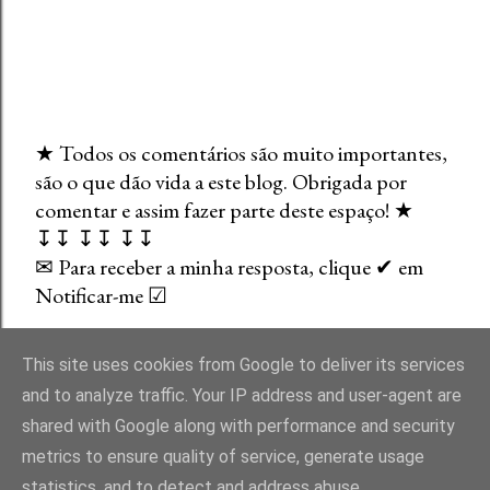
★ Todos os comentários são muito importantes,
são o que dão vida a este blog. Obrigada por
E
comentar e assim fazer parte deste espaço! ★
n
↧↧ ↧↧ ↧↧
v
✉ Para receber a minha resposta, clique ✔ em
i
Notificar-me ☑
a
r
u
This site uses cookies from Google to deliver its services
m
and to analyze traffic. Your IP address and user-agent are
c
shared with Google along with performance and security
o
Com tecnologia do Blogger
metrics to ensure quality of service, generate usage
m
statistics, and to detect and address abuse.