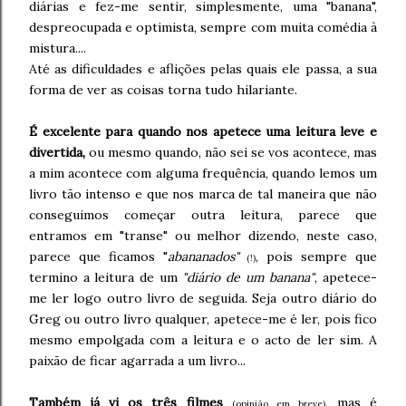
diárias e fez-me sentir, simplesmente, uma "banana",
despreocupada e optimista, sempre com muita comédia à
mistura....
Até as dificuldades e aflições pelas quais ele passa, a sua
forma de ver as coisas torna tudo hilariante.
É excelente para quando nos apetece uma leitura leve e
divertida,
ou mesmo quando, não sei se vos acontece, mas
a mim acontece com alguma frequência, quando lemos um
livro tão intenso e que nos marca de tal maneira que não
conseguimos começar outra leitura, parece que
entramos em "transe" ou melhor dizendo, neste caso,
parece que ficamos "
abananados"
, pois sempre que
(!)
termino a leitura de um
"diário de um banana"
, apetece-
me ler logo outro livro de seguida. Seja outro diário do
Greg ou outro livro qualquer, apetece-me é ler, pois fico
mesmo empolgada com a leitura e o acto de ler sim. A
paixão de ficar agarrada a um livro...
Também já vi os três filmes
, mas é
(opinião em breve)