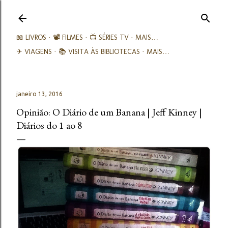
Avançar para o conteúdo principal
📖 LIVROS
📽️ FILMES
📺 SÉRIES TV
MAIS…
✈ VIAGENS
📚︎ VISITA ÀS BIBLIOTECAS
MAIS…
janeiro 13, 2016
Opinião: O Diário de um Banana | Jeff Kinney |
Diários do 1 ao 8