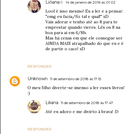
Liℓiαnα☆
14 de janeiro de 2016 às 01:02
Lool é isso mesmo! Eu a ler e a pensar:
"omg eu fazia/fiz tal e qual!" xD
Vais adorar e tenho até ao 8 para te
emprestar quando vieres. Lês os 8 na
boa para ai em 6/8h.
Mas há cenas em que ele consegue ser
AINDA MAIS atrapalhado do que eu e é
de partir o caco! xD
RESPONDER
Unknown
11 de setembro de 2018 às 17:15
O meu filho diverte-se imenso a ler esses livros!
:)
Liliana
11 de setembro de 2018 às 17:47
Até eu adoro e me divirto à brava! :D
RESPONDER