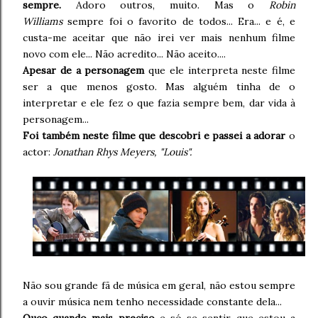
sempre.
Adoro outros, muito. Mas o
Robin
Williams
sempre foi o favorito de todos... Era... e é, e
custa-me aceitar que não irei ver mais nenhum filme
novo com ele... Não acredito... Não aceito....
Apesar de a personagem
que ele interpreta neste filme
ser a que menos gosto. Mas alguém tinha de o
interpretar e ele fez o que fazia sempre bem, dar vida à
personagem...
Foi também neste filme que descobri e passei a adorar
o
actor:
Jonathan Rhys Meyers, "Louis".
Não sou grande fã de música em geral, não estou sempre
a ouvir música nem tenho necessidade constante dela...
Ouço quando mais preciso
e só se sentir que estou a