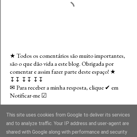
★ Todos os comentários são muito importantes,
são o que dão vida a este blog. Obrigada por
E
comentar e assim fazer parte deste espaço! ★
n
↧↧ ↧↧ ↧↧
v
✉ Para receber a minha resposta, clique ✔ em
i
Notificar-me ☑
a
r
u
This site uses cookies from Google to deliver its services
m
and to analyze traffic. Your IP address and user-agent are
c
shared with Google along with performance and security
o