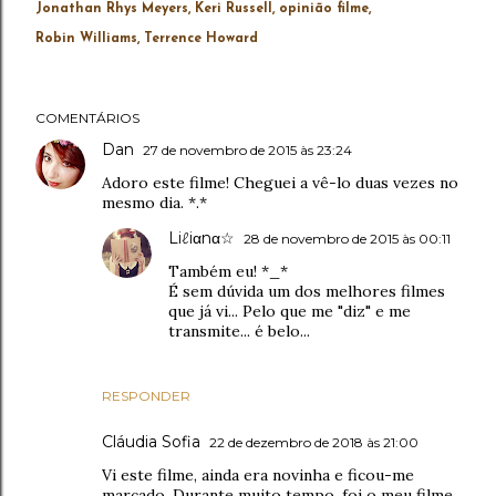
Jonathan Rhys Meyers
Keri Russell
opinião filme
Robin Williams
Terrence Howard
COMENTÁRIOS
Dan
27 de novembro de 2015 às 23:24
Adoro este filme! Cheguei a vê-lo duas vezes no
mesmo dia. *.*
Liℓiαnα☆
28 de novembro de 2015 às 00:11
Também eu! *_*
É sem dúvida um dos melhores filmes
que já vi... Pelo que me "diz" e me
transmite... é belo...
RESPONDER
Cláudia Sofia
22 de dezembro de 2018 às 21:00
Vi este filme, ainda era novinha e ficou-me
marcado. Durante muito tempo, foi o meu filme