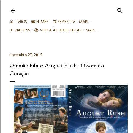
Avançar para o conteúdo principal
📖 LIVROS
📽️ FILMES
📺 SÉRIES TV
MAIS…
✈ VIAGENS
📚︎ VISITA ÀS BIBLIOTECAS
MAIS…
novembro 27, 2015
Opinião Filme: August Rush - O Som do
Coração