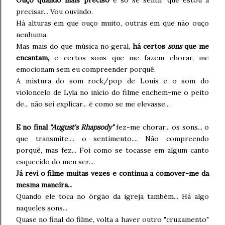
precisar... Vou ouvindo.
Há alturas em que ouço muito, outras em que não ouço
nenhuma.
Mas mais do que música no geral,
há certos
sons
que me
encantam,
e certos sons que me fazem chorar, me
emocionam sem eu compreender porquê.
A mistura do som rock/pop de Louis e o som do
violoncelo de Lyla no início do filme enchem-me o peito
de... não sei explicar... é como se me elevasse...
E no final
"August's Rhapsody"
fez-me chorar... os sons... o
que transmite.... o sentimento.... Não compreendo
porquê, mas fez... Foi como se tocasse em algum canto
esquecido do meu ser....
Já revi o filme muitas vezes e continua a comover-me da
mesma maneira..
.
Quando ele toca no órgão da igreja também... Há algo
naqueles sons....
Quase no final do filme, volta a haver outro "cruzamento"