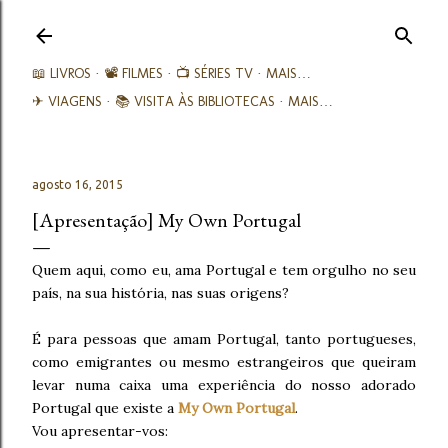
Avançar para o conteúdo principal
📖 LIVROS
📽️ FILMES
📺 SÉRIES TV
MAIS…
✈ VIAGENS
📚︎ VISITA ÀS BIBLIOTECAS
MAIS…
agosto 16, 2015
[Apresentação] My Own Portugal
Quem aqui, como eu, ama Portugal e tem orgulho no seu
país, na sua história, nas suas origens?
É para pessoas que amam Portugal, tanto portugueses,
como emigrantes ou mesmo estrangeiros que queiram
levar numa caixa uma experiência do nosso adorado
Portugal que existe a
My Own Portugal
.
Vou apresentar-vos: