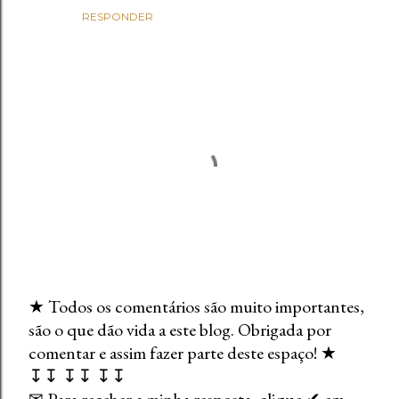
RESPONDER
★ Todos os comentários são muito importantes,
são o que dão vida a este blog. Obrigada por
E
comentar e assim fazer parte deste espaço! ★
n
↧↧ ↧↧ ↧↧
v
✉ Para receber a minha resposta, clique ✔ em