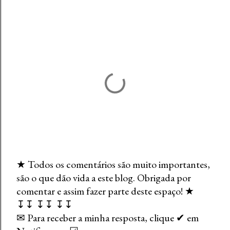
★ Todos os comentários são muito importantes,
são o que dão vida a este blog. Obrigada por
E
comentar e assim fazer parte deste espaço! ★
n
↧↧ ↧↧ ↧↧
v
✉ Para receber a minha resposta, clique ✔ em
i