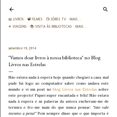
Avançar para o conteúdo principal
📖 LIVROS
📽️ FILMES
📺 SÉRIES TV
MAIS…
✈ VIAGENS
📚︎ VISITA ÀS BIBLIOTECAS
MAIS…
setembro 19, 2014
"Vamos doar livros à nossa biblioteca" no Blog
Livros nas Estrelas
Não estava nada à espera hoje quando cheguei a casa, mal
pude fui logo ao computador saber como andava este
mundo e vi um post no
blog Livros nas Estrelas
sobre
este projecto! Fiquei super encantada e feliz! Não estava
nada à espera e as palavras da autora encheram-me de
ternura e fez-me mais do que nunca pensar:
"Isto vale
mesmo a pena!"
Pois sempre disse que o que importa é